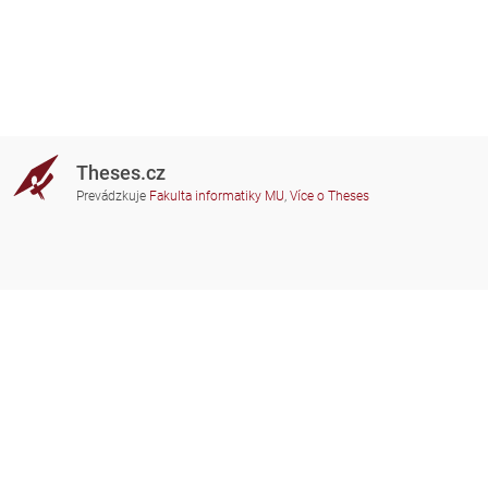
Theses.cz
Prevádzkuje
Fakulta informatiky MU
,
Více o Theses
Potrebujete poradiť?
Zapojené školy
theses@fi.muni.cz
Správcovia zapojených škôl
Nápoveda
Súkromie
Často kladené dotazy
Přístupnost