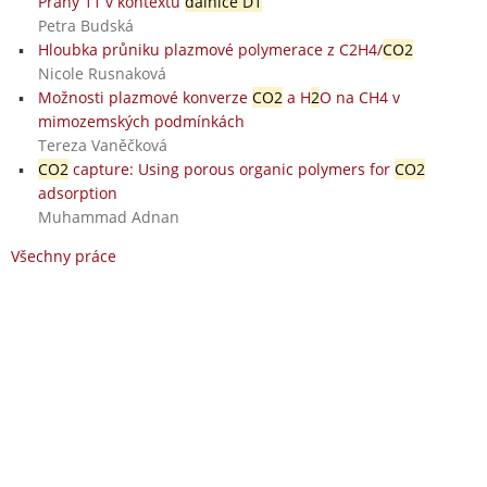
Prahy 11 v kontextu
dálnice D1
Petra Budská
Hloubka průniku plazmové polymerace z C2H4/
CO2
Nicole Rusnaková
Možnosti plazmové konverze
CO2
a H
2
O na CH4 v
mimozemských podmínkách
Tereza Vaněčková
CO2
capture: Using porous organic polymers for
CO2
adsorption
Muhammad Adnan
Všechny práce