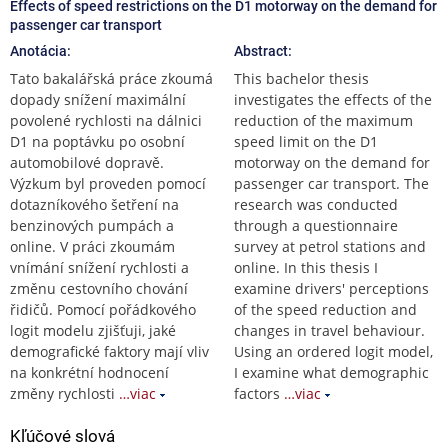
Effects of speed restrictions on the D1 motorway on the demand for
passenger car transport
Anotácia:
Abstract:
Tato bakalářská práce zkoumá
This bachelor thesis
dopady snížení maximální
investigates the effects of the
povolené rychlosti na dálnici
reduction of the maximum
D1 na poptávku po osobní
speed limit on the D1
automobilové dopravě.
motorway on the demand for
Výzkum byl proveden pomocí
passenger car transport. The
dotazníkového šetření na
research was conducted
benzinových pumpách a
through a questionnaire
online. V práci zkoumám
survey at petrol stations and
vnímání snížení rychlosti a
online. In this thesis I
změnu cestovního chování
examine drivers' perceptions
řidičů. Pomocí pořádkového
of the speed reduction and
logit modelu zjišťuji, jaké
changes in travel behaviour.
demografické faktory mají vliv
Using an ordered logit model,
na konkrétní hodnocení
I examine what demographic
změny rychlosti
…viac
factors
…viac
Kľúčové slová