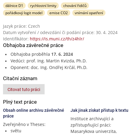
dálnice D1
rychlostní limity
chování řidičů
pořádkový logit model
emise CO2
vnímání opatření
Jazyk práce: Czech
Datum vytvoření / odevzdání či podání práce: 30. 4. 2024
Identifikátor:
https://is.muni.cz/th/z4hlr/
Obhajoba závěrečné práce
Obhajoba proběhla
17. 6. 2024
Vedúci: prof. Ing. Martin Kvizda, Ph.D.
Oponent: doc. Ing. Ondřej Krčál, Ph.D.
Citační záznam
Citovat tuto práci
Plný text práce
Obsah online archivu závěrečné
Jak jinak získat přístup k textu
práce
Instituce archivující a
Zveřejněno v Theses:
zpřístupňující práci:
světu
Masarykova univerzita,