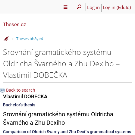
Log in
Log in (EduId)
Theses.cz
>
Theses bh8ye4
Srovnání gramatického systému
Oldricha Švarného a Zhu Dexiho –
Vlastimil DOBEČKA
Back to search
Vlastimil DOBEČKA
Bachelor's thesis
Srovnání gramatického systému Oldricha
Švarného a Zhu Dexiho
Comparison of Oldrich Svarny and Zhu Dexi´s grammatical systems