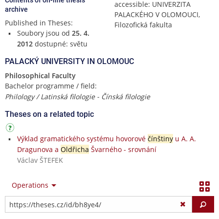
accessible: UNIVERZITA
archive
PALACKÉHO V OLOMOUCI,
Published in Theses:
Filozofická fakulta
Soubory jsou od
25. 4.
2012
dostupné: světu
PALACKÝ UNIVERSITY IN OLOMOUC
Philosophical Faculty
Bachelor programme / field:
Philology / Latinská filologie - Čínská filologie
Theses on a related topic
Výklad gramatického systému hovorové
čínštiny
u A. A.
Dragunova a
Oldřicha
Švarného - srovnání
Václav ŠTEFEK
Operations
Fi