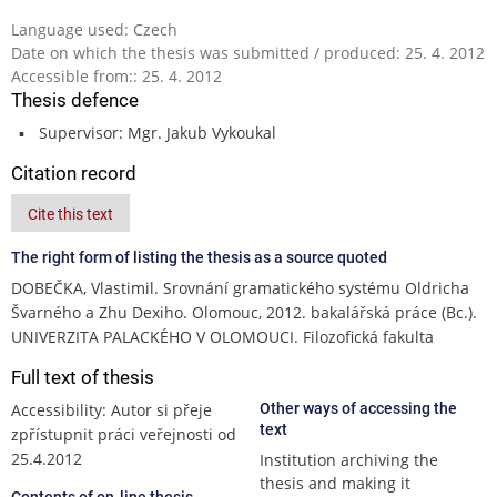
Language used: Czech
Date on which the thesis was submitted / produced: 25. 4. 2012
Accessible from:: 25. 4. 2012
Thesis defence
Supervisor: Mgr. Jakub Vykoukal
Citation record
Cite this text
The right form of listing the thesis as a source quoted
DOBEČKA, Vlastimil. Srovnání gramatického systému Oldricha
Švarného a Zhu Dexiho. Olomouc, 2012. bakalářská práce (Bc.).
UNIVERZITA PALACKÉHO V OLOMOUCI. Filozofická fakulta
Full text of thesis
Accessibility: Autor si přeje
Other ways of accessing the
text
zpřístupnit práci veřejnosti od
25.4.2012
Institution archiving the
thesis and making it
Contents of on-line thesis