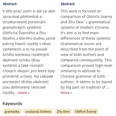
Abstract:
Abstract:
V této práci jsem si dal za úkol
This work is focused on
zpracovat přehledné a
comparison of Oldrich Svarny
strukturované porovnání
and Zhu Dexi´s grammatical
gramatických systémů
systems of modern Chinese.
Oldřicha Švarného a Zhu
It's aim is to find main
Dexiho, z kterého budou jasně
differences of these systems.
patrny hlavní rozdíly v obou
Grammatical issues are
systémech, a to na pozadí
described from the point of
širšího kontextu rozdílných
view of both authors and
okolností vzniku obou
compared consequently. This
systémů a také různých
comparison proved high-level
cílových skupin, pro které byly
similarity in attitude to
primárně určeny. Na základě
Chinese grammar of both
porovnání těchto okolností
authors. It seems to be based
jsou definovány rámcové
by big part on tradition of
…
rozdíly
…more
more
Keywords
gramatika
současná čínština
Zhu Dexi
Oldřich Švarný