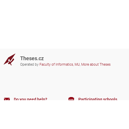
Theses.cz
Operated by
Faculty of Informatics, MU
,
More about Theses
Do you need help?
Participating schools
theses@fi.muni.cz
Administrators of educational
institutions involved
Help
Privacy
Frequently asked questions
Accessibility