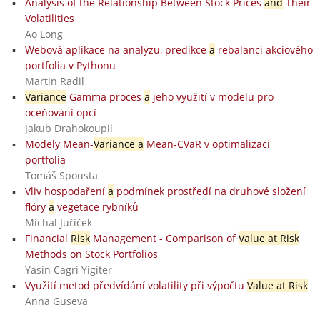
Analysis of the Relationship Between Stock Prices
and
Their
Volatilities
Ao Long
Webová aplikace na analýzu, predikce
a
rebalanci akciového
portfolia v Pythonu
Martin Radil
Variance
Gamma proces
a
jeho využití v modelu pro
oceňování opcí
Jakub Drahokoupil
Modely Mean-
Variance a
Mean-CVaR v optimalizaci
portfolia
Tomáš Spousta
Vliv hospodaření
a
podmínek prostředí na druhové složení
flóry
a
vegetace rybníků
Michal Juříček
Financial
Risk
Management - Comparison of
Value at Risk
Methods on Stock Portfolios
Yasin Cagri Yigiter
Využití metod předvídání volatility při výpočtu
Value at Risk
Anna Guseva