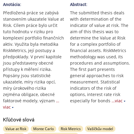
Anotácia:
Abstract:
Předložená práce se zabývá
The submitted thesis deals
stanovením ukazatele Value at
with determination of the
Risk. Cílem práce bylo určit
indicator of value at risk. The
tuto hodnotu v riziku pro
aim of this thesis was to
komplexní portfolio finančních
determine the Value at Risk
aktiv. Využita byla metodika
for a complex portfolio of
RiskMetrics, její postupy a
financial assets. RiskMetrics
předpoklady. V první kapitole
methodology was used, its
jsou představeny obecné
procedures and assumptions.
přístupy k měření rizika.
The first part presents
Popsány jsou statistické
general approaches to risk
ukazatele, míry rizika opcí,
measurement. Statistical
míry úrokového rizika
indicators of the risk of
zejména obligace, obecné
options, interest rate risk
faktorové modely, význam
…
especially for bonds
…viac
viac
Kľúčové slová
Value at Risk
Monte Carlo
Risk Metrics
Vašíčkův model