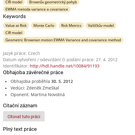
CIR model
Brownův geometrický pohyb
EWMA metoda variance a covariance
Keywords
Value at Risk
Monte Carlo
Risk Metrics
Vašíčkův model
CIR model
Geometric Brownian motion EWMA Variance and covariance method
Jazyk práce: Czech
Datum vytvoření / odevzdání či podání práce: 27. 4. 2012
Identifikátor:
http://hdl.handle.net/10084/91193
Obhajoba závěrečné práce
Obhajoba proběhla
30. 5. 2012
Vedúci: Zdeněk Zmeškal
Oponent: Martina Novotná
Citační záznam
Citovat tuto práci
Plný text práce