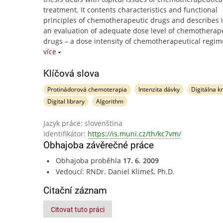
treatment. It contents characteristics and functional
principles of chemotherapeutic drugs and describes i
an evaluation of adequate dose level of chemotherap
drugs – a dose intensity of chemotherapeutical regi
více
Klíčová slova
Protinádorová chemoterapia
Intenzita dávky
Digitálna k
Digital library
Algorithm
Jazyk práce: slovenština
Identifikátor:
https://is.muni.cz/th/kc7vm/
Obhajoba závěrečné práce
Obhajoba proběhla
17. 6. 2009
Vedoucí: RNDr. Daniel Klimeš, Ph.D.
Citační záznam
Citovat tuto práci