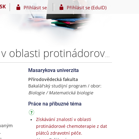
SK
Přihlásit se
Přihlásit se (EduID)
Metody pro hodnocení dodržení klinických protokolů v oblasti protinádorové chemoterapie – Mgr. Alena Zoľáková
Masarykova univerzita
Přírodovědecká fakulta
Bakalářský studijní program / obor:
Biologie / Matematická biologie
Práce na příbuzné téma
Získávání znalostí v oblasti
ovaným
protinádorové chemoterapie z dat
.
plátců zdravotní péče.
u