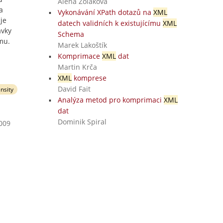
Alena Zoľáková
a
Vykonávání XPath dotazů na
XML
je
datech validních k existujícímu
XML
ávky
Schema
mu.
Marek Lakoštík
Komprimace
XML
dat
Martin Krča
XML
komprese
David Fait
nsity
Analýza metod pro komprimaci
XML
dat
Dominik Spiral
2009