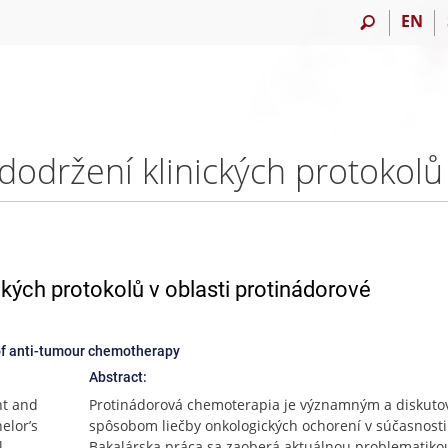
EN
kých protokolů v oblasti protinádorové
 of anti-tumour chemotherapy
Abstract:
nt and
Protinádorová chemoterapia je významným a diskut
elor’s
spôsobom liečby onkologických ochorení v súčasnosti
l
Bakalárska práca sa zaoberá aktuálnou problematiko