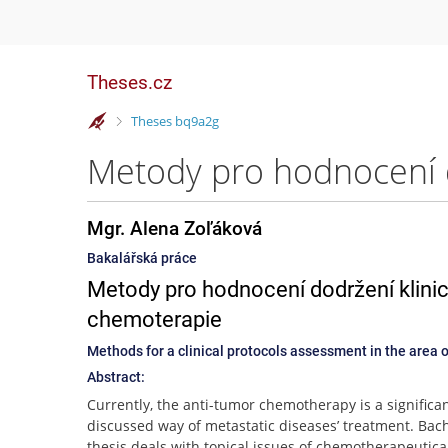
Theses.cz
>
Theses bq9a2g
Mgr. Alena Zoľáková
Bakalářská práce
Metody pro hodnocení dodržení klinic
chemoterapie
Methods for a clinical protocols assessment in the area
Abstract:
Currently, the anti-tumor chemotherapy is a significa
discussed way of metastatic diseases’ treatment. Bach
thesis deals with topical issues of chemotherapeutica