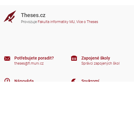
Theses.cz
Provozuje
Fakulta informatiky MU
,
Více o Theses
Potřebujete poradit?
Zapojené školy
theses@fi.muni.cz
Správci zapojených škol
Nápověda
Soukromí
Často kladené dotazy
Přístupnost
Zobrazit klasickou verzi
Nahoru