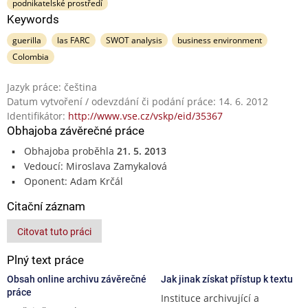
podnikatelské prostředí
Keywords
guerilla
las FARC
SWOT analysis
business environment
Colombia
Jazyk práce: čeština
Datum vytvoření / odevzdání či podání práce: 14. 6. 2012
Identifikátor:
http://www.vse.cz/vskp/eid/35367
Obhajoba závěrečné práce
Obhajoba proběhla
21. 5. 2013
Vedoucí: Miroslava Zamykalová
Oponent: Adam Krčál
Citační záznam
Citovat tuto práci
Plný text práce
Obsah online archivu závěrečné
Jak jinak získat přístup k textu
práce
Instituce archivující a