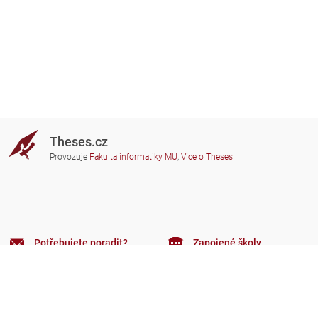
Theses.cz
Provozuje
Fakulta informatiky MU
,
Více o Theses
Potřebujete poradit?
Zapojené školy
theses@fi.muni.cz
Správci zapojených škol
Nápověda
Soukromí
Často kladené dotazy
Přístupnost