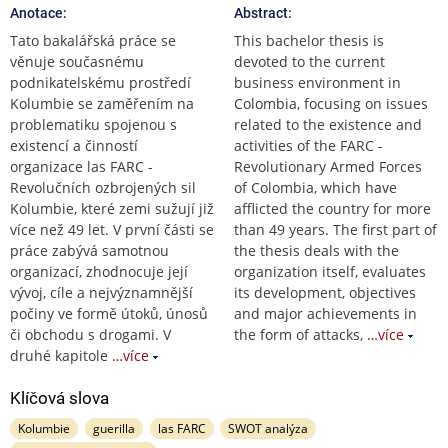
Anotace:
Abstract:
Tato bakalářská práce se
This bachelor thesis is
věnuje současnému
devoted to the current
podnikatelskému prostředí
business environment in
Kolumbie se zaměřením na
Colombia, focusing on issues
problematiku spojenou s
related to the existence and
existencí a činností
activities of the FARC -
organizace las FARC -
Revolutionary Armed Forces
Revolučních ozbrojených sil
of Colombia, which have
Kolumbie, které zemi sužují již
afflicted the country for more
více než 49 let. V první části se
than 49 years. The first part of
práce zabývá samotnou
the thesis deals with the
organizací, zhodnocuje její
organization itself, evaluates
vývoj, cíle a nejvýznamnější
its development, objectives
počiny ve formě útoků, únosů
and major achievements in
či obchodu s drogami. V
the form of attacks,
…více
druhé kapitole
…více
Klíčová slova
Kolumbie
guerilla
las FARC
SWOT analýza