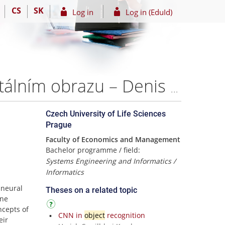
CS
SK
Log in
Log in (EduId)
Vývoj neuronové sítě pro rozpoznávání objektu v digitálním obrazu – Denis Voinkov
Czech University of Life Sciences
Prague
Faculty of Economics and Management
Bachelor programme / field:
Systems Engineering and Informatics /
Informatics
 neural
Theses on a related topic
ene
ncepts of
CNN in
object
recognition
eir