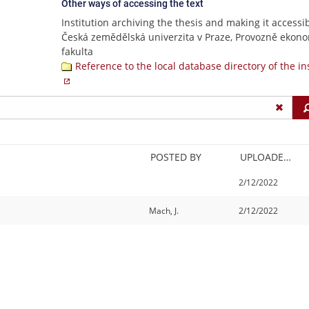
Other ways of accessing the text
Institution archiving the thesis and making it accessib
Česká zemědělská univerzita v Praze, Provozně ekon
fakulta
Reference to the local database directory of the in
POSTED BY
UPLOADED/CREATED
2/12/2022
Mach, J.
2/12/2022