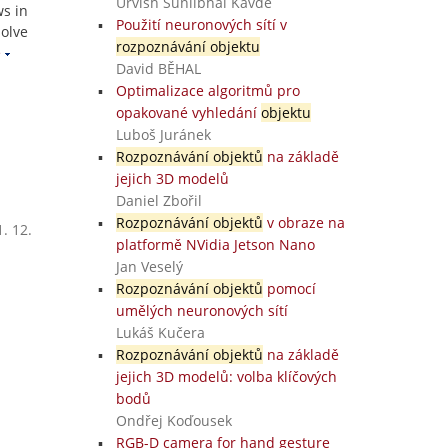
Urvish Sunilbhai Kavde
ws in
Použití neuronových sítí v
solve
rozpoznávání objektu
e
David BĚHAL
Optimalizace algoritmů pro
opakované vyhledání
objektu
Luboš Juránek
Rozpoznávání objektů
na základě
jejich 3D modelů
Daniel Zbořil
Rozpoznávání objektů
v obraze na
. 12.
platformě NVidia Jetson Nano
Jan Veselý
Rozpoznávání objektů
pomocí
umělých neuronových sítí
Lukáš Kučera
Rozpoznávání objektů
na základě
jejich 3D modelů: volba klíčových
bodů
Ondřej Koďousek
RGB-D camera for hand gesture