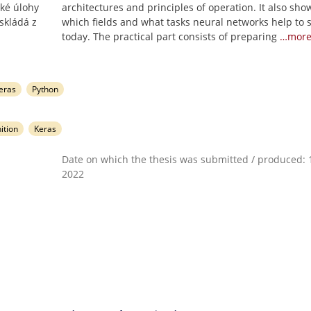
aké úlohy
architectures and principles of operation. It also sho
skládá z
which fields and what tasks neural networks help to 
today. The practical part consists of preparing
…mor
eras
Python
ition
Keras
Date on which the thesis was submitted / produced: 1
2022