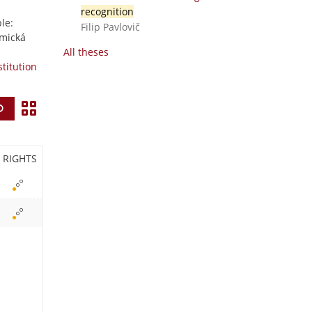
recognition
le:
Filip Pavlovič
omická
All theses
stitution
V
Find
i
e
RIGHTS
w
i
c
o
n