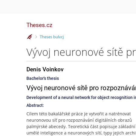
Theses.cz
>
Theses bulvcj
Denis Voinkov
Bachelor's thesis
Vývoj neuronové sítě pro rozpoznáván
Development of a neural network for object recognition i
Abstract:
Cílem této bakalářské práce je vytvořit a natrénovat
neuronovou síť pro rozpoznávání digitálních obrazů
palmýrské abecedy. Teoretická část popisuje základn
umělé inteligence a neuronových sítí, typy jejich archi