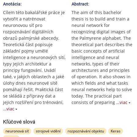
Anotácia:
Abstract:
Cílem této bakalářské práce je
The aim of this bachelor
vytvořit a natrénovat
thesis is to build and train a
neuronovou síť pro
neural network for
rozpoznávání digitálních
recognizing digital images of
obrazů palmýrské abecedy.
the Palmyrene alphabet. The
Teoretická část popisuje
theoretical part describes the
základní pojmy umělé
basic concepts of artificial
inteligence a neuronových sítí,
intelligence and neural
typy jejich architektur a
networks, types of their
principy fungování. Uvádí
architectures and principles
také, v jakých oblastech a jaké
of operation. It also shows in
úlohy dnes neuronové sítě
which fields and what tasks
pomáhají řešit. Praktická část
neural networks help to solve
se skládá z přípravy dat a
today. The practical part
jejich rozšíření pro trénování,
consists of preparing
…viac
…viac
Kľúčové slová
neuronová síť
strojové vidění
rozpoznávání objektu
Keras