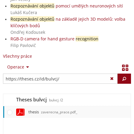
Rozpoznávání objektů
pomocí umělých neuronových sítí
Lukáš Kučera
Rozpoznávání objektů
na základě jejich 3D modelů: volba
klíčových bodů
Ondřej Koďousek
RGB-D camera for hand gesture
recognition
Filip Pavlovič
Všechny práce
Operace
Vy
Theses bulvcj
bulvcj
/2
thesis
zaverecna_prace.pdf_