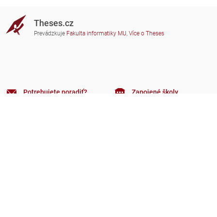
Theses.cz
Prevádzkuje
Fakulta informatiky MU
,
Více o Theses
Potrebujete poradiť?
Zapojené školy
theses@fi.muni.cz
Správcovia zapojených škôl
Nápoveda
Súkromie
Často kladené dotazy
Přístupnost
Zobrazit klasickou verzi
Hore