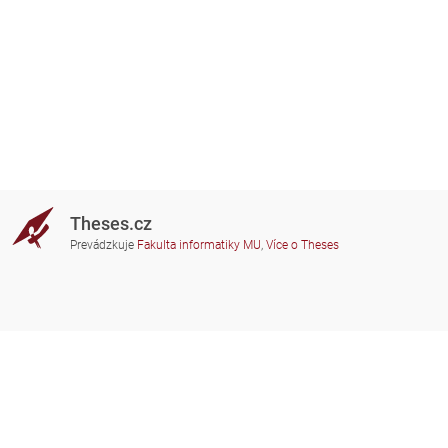
Theses.cz
Prevádzkuje
Fakulta informatiky MU
,
Více o Theses
Potrebujete poradiť?
Zapojené školy
theses@fi.muni.cz
Správcovia zapojených škôl
Nápoveda
Súkromie