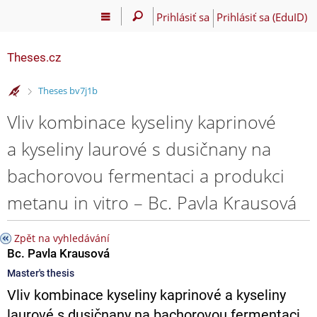
Prihlásiť sa
Prihlásiť sa (EduID)
Theses.cz
>
Theses bv7j1b
Vliv kombinace kyseliny kaprinové
a kyseliny laurové s dusičnany na
bachorovou fermentaci a produkci
metanu in vitro – Bc. Pavla Krausová
Zpět na vyhledávání
Bc. Pavla Krausová
Master's thesis
Vliv kombinace kyseliny kaprinové a kyseliny
laurové s dusičnany na bachorovou fermentaci