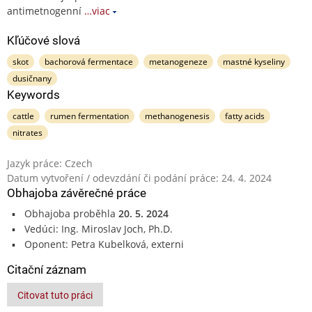
antimetnogenní
…viac
Kľúčové slová
skot
bachorová fermentace
metanogeneze
mastné kyseliny
dusičnany
Keywords
cattle
rumen fermentation
methanogenesis
fatty acids
nitrates
Jazyk práce: Czech
Datum vytvoření / odevzdání či podání práce: 24. 4. 2024
Obhajoba závěrečné práce
Obhajoba proběhla
20. 5. 2024
Vedúci: Ing. Miroslav Joch, Ph.D.
Oponent: Petra Kubelková, externi
Citační záznam
Citovat tuto práci