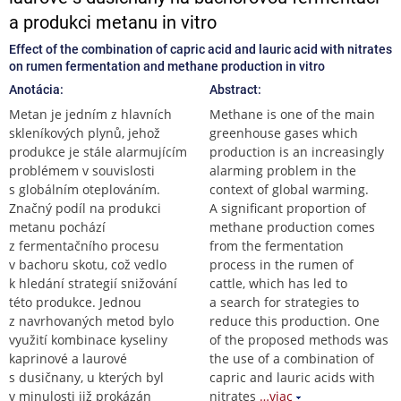
a produkci metanu in vitro
Effect of the combination of capric acid and lauric acid with nitrates
on rumen fermentation and methane production in vitro
Anotácia:
Abstract:
Metan je jedním z hlavních
Methane is one of the main
skleníkových plynů, jehož
greenhouse gases which
produkce je stále alarmujícím
production is an increasingly
problémem v souvislosti
alarming problem in the
s globálním oteplováním.
context of global warming.
Značný podíl na produkci
A significant proportion of
metanu pochází
methane production comes
z fermentačního procesu
from the fermentation
v bachoru skotu, což vedlo
process in the rumen of
k hledání strategií snižování
cattle, which has led to
této produkce. Jednou
a search for strategies to
z navrhovaných metod bylo
reduce this production. One
využití kombinace kyseliny
of the proposed methods was
kaprinové a laurové
the use of a combination of
s dusičnany, u kterých byl
capric and lauric acids with
v minulosti již prokázán
nitrates
…viac