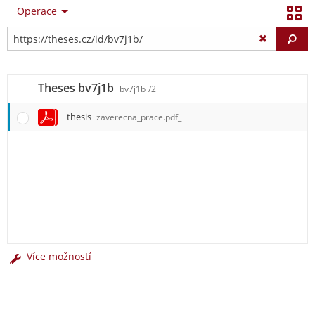
Operace
Vy
Theses bv7j1b
bv7j1b
/2
thesis
zaverecna_prace.pdf_
Více možností