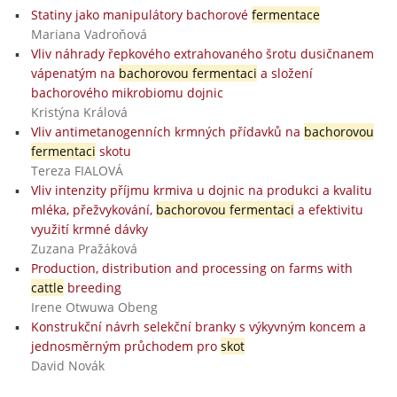
Statiny jako manipulátory bachorové
fermentace
Mariana Vadroňová
Vliv náhrady řepkového extrahovaného šrotu dusičnanem
vápenatým na
bachorovou fermentaci
a složení
bachorového mikrobiomu dojnic
Kristýna Králová
Vliv antimetanogenních krmných přídavků na
bachorovou
fermentaci
skotu
Tereza FIALOVÁ
Vliv intenzity příjmu krmiva u dojnic na produkci a kvalitu
mléka, přežvykování,
bachorovou fermentaci
a efektivitu
využití krmné dávky
Zuzana Pražáková
Production, distribution and processing on farms with
cattle
breeding
Irene Otwuwa Obeng
Konstrukční návrh selekční branky s výkyvným koncem a
jednosměrným průchodem pro
skot
David Novák