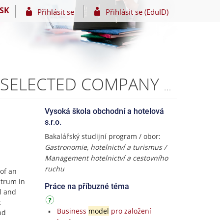
SK
Přihlásit se
Přihlásit se (EduID)
ANALYSIS OF THE EXTERNAL ENVIRONMENT OF THE SELECTED COMPANY – Maria Gracheva
Vysoká škola obchodní a hotelová
s.r.o.
Bakalářský studijní program / obor:
Gastronomie, hotelnictví a turismus /
Management hotelnictví a cestovního
ruchu
 of an
ntrum in
Práce na příbuzné téma
l and
c
Business
model
pro založení
nd