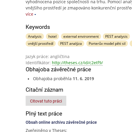
vyhodnocena pozice společnosti na trhu. Pomocí anal
vnějšího prostředí je zmapováno konkurenční prostře
více
Keywords
Analysis
hotel
external environment
PEST analysis
vnější prostředí
PEST analýza
Porterův model pěti sil
Jazyk práce: angličtina
Identifikátor:
http://theses.cz/id/c2etf9/
Obhajoba závěrečné práce
Obhajoba proběhla
11. 6. 2019
Citační záznam
Citovat tuto práci
Plný text práce
Obsah online archivu závěrečné práce
Zveřejněno v Theses: