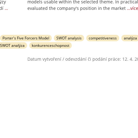
ýzy
models usable within the selected theme. In practical
dí
…
evaluated the company's position in the market
…víc
Porter's Five Forcers Model
SWOT analysis
competitiveness
analýza
SWOT analýza
konkurenceschopnost
Datum vytvoření / odevzdání či podání práce: 12. 4. 