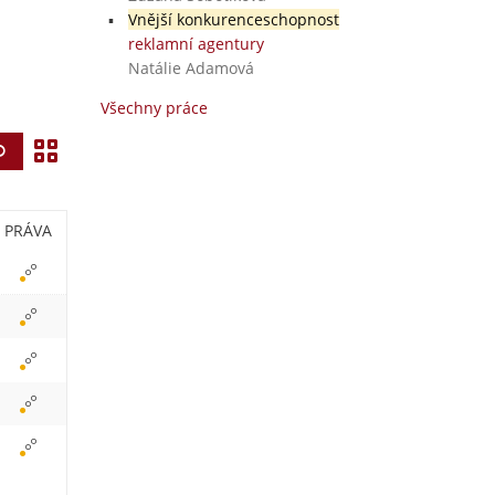
Vnější konkurenceschopnost
reklamní agentury
Natálie Adamová
Všechny práce
Z
Vyhledat
o
b
PRÁVA
r
a
z
i
t
i