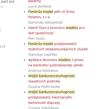
kavárny
 part are
Lucie Janíková
e
Porterův model
pěti sil firmy
Pelamis, s.r.o.
Dominika Gotvaldová
Návrh fúze a business
modelu
pro
dvě společnosti.
Petr Duda
Porterův model
poskytovatelů
2019
mobilních telekomunikačních služeb
Stanislav Lepeška
Aplikace Business
modelu
Canvas
na konkrétní podnikatelský záměr
Arianna Nikolaeva
Vnější konkurenceschopnost
stavebních podniků
Zuzana Podhrázská
Vnější konkurenceschopnost
poskytovatelů mezinárodní
kamionové dopravy
Zuzana Sobotíková