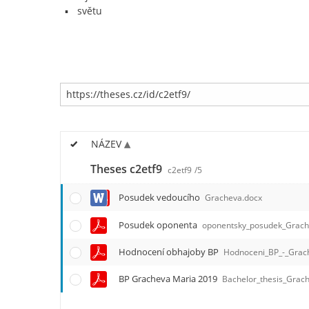
světu
NÁZEV
Theses c2etf9
c2etf9
/5
Posudek vedoucího
Gracheva.docx
Posudek oponenta
oponentsky_posudek_Grach
Hodnocení obhajoby BP
Hodnoceni_BP_-_Grac
BP Gracheva Maria 2019
Bachelor_thesis_Grac