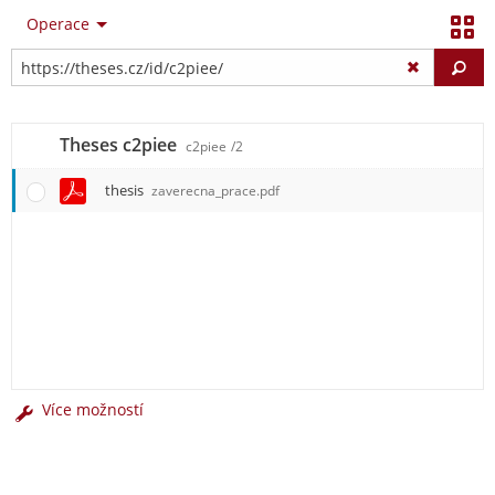
Operace
Vy
Theses c2piee
c2piee
/2
thesis
zaverecna_prace.pdf
Více možností