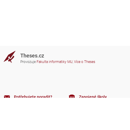
Theses.cz
Provozuje
Fakulta informatiky MU
,
Více o Theses
Potřebujete poradit?
Zapojené školy
theses@fi.muni.cz
Správci zapojených škol
Nápověda
Soukromí
Často kladené dotazy
Přístupnost