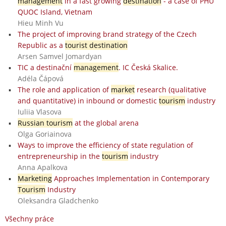
management
in a fast growing
destination
- a case of PHU
QUOC Island, Vietnam
Hieu Minh Vu
The project of improving brand strategy of the Czech
Republic as a
tourist destination
Arsen Samvel Jomardyan
TIC a destinační
management
. IC Česká Skalice.
Adéla Čápová
The role and application of
market
research (qualitative
and quantitative) in inbound or domestic
tourism
industry
Iuliia Vlasova
Russian tourism
at the global arena
Olga Goriainova
Ways to improve the efficiency of state regulation of
entrepreneurship in the
tourism
industry
Anna Apalkova
Marketing
Approaches Implementation in Contemporary
Tourism
Industry
Oleksandra Gladchenko
Všechny práce