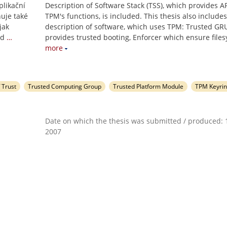
plikační
Description of Software Stack (TSS), which provides AP
uje také
TPM's functions, is included. This thesis also includes
jak
description of software, which uses TPM: Trusted G
ed
…
provides trusted booting, Enforcer which ensure file
more
 Trust
Trusted Computing Group
Trusted Platform Module
TPM Keyri
Date on which the thesis was submitted / produced: 1
2007