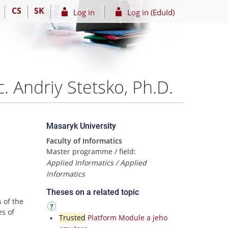
CS
SK
Log in
Log in (EduId)
. Andriy Stetsko, Ph.D.
Masaryk University
Faculty of Informatics
Master programme / field:
Applied Informatics / Applied
Informatics
Theses on a related topic
s of the
es of
Trusted
Platform Module a jeho