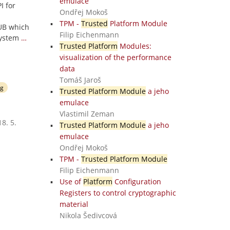
emulace
I for
Ondřej Mokoš
TPM -
Trusted
Platform Module
RUB which
Filip Eichenmann
system
…
Trusted Platform
Modules:
visualization of the performance
data
Tomáš Jaroš
ng
Trusted Platform Module
a jeho
emulace
Vlastimil Zeman
8. 5.
Trusted Platform Module
a jeho
emulace
Ondřej Mokoš
TPM -
Trusted Platform Module
Filip Eichenmann
Use of
Platform
Configuration
Registers to control cryptographic
material
Nikola Šedivcová