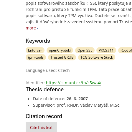
popis softwarového zásobníku (TSS), který poskytuje a
rozhraní pro přístup k funkcím TPM. Tato práce obsah
popis softwaru, který TPM využívá. Dočtete se rovněž, 
zajistit důvěryhodné zavedení systému pomocí Trust
more
Keywords
Enforcer
openCryptoki
OpenSSL
PKCS#11
Root of
tpm-tools
Trusted GRUB
TCG Software Stack
Language used: Czech
Identifier:
https://is.muni.cz/th/c5wa4/
Thesis defence
Date of defence:
26. 6. 2007
Supervisor: prof. RNDr. Václav Matyáš, M.Sc.
Citation record
Cite this text