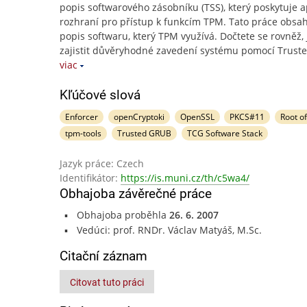
popis softwarového zásobníku (TSS), který poskytuje a
rozhraní pro přístup k funkcím TPM. Tato práce obsah
popis softwaru, který TPM využívá. Dočtete se rovněž, 
zajistit důvěryhodné zavedení systému pomocí Trust
viac
Kľúčové slová
Enforcer
openCryptoki
OpenSSL
PKCS#11
Root of
tpm-tools
Trusted GRUB
TCG Software Stack
Jazyk práce: Czech
Identifikátor:
https://is.muni.cz/th/c5wa4/
Obhajoba závěrečné práce
Obhajoba proběhla
26. 6. 2007
Vedúci: prof. RNDr. Václav Matyáš, M.Sc.
Citační záznam
Citovat tuto práci