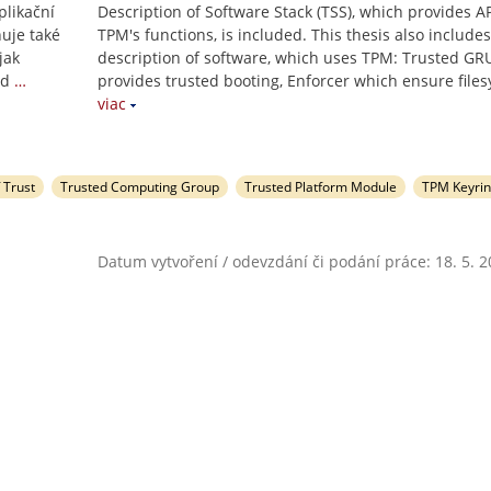
plikační
Description of Software Stack (TSS), which provides AP
uje také
TPM's functions, is included. This thesis also includes
jak
description of software, which uses TPM: Trusted G
ed
…
provides trusted booting, Enforcer which ensure file
viac
 Trust
Trusted Computing Group
Trusted Platform Module
TPM Keyri
Datum vytvoření / odevzdání či podání práce: 18. 5. 