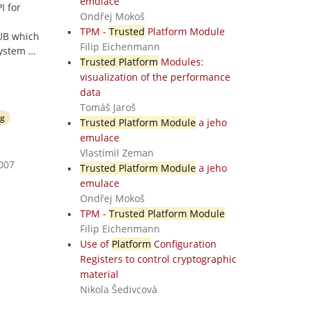
emulace
I for
Ondřej Mokoš
TPM -
Trusted
Platform Module
RUB which
Filip Eichenmann
system
…
Trusted Platform
Modules:
visualization of the performance
data
Tomáš Jaroš
ng
Trusted Platform Module
a jeho
emulace
Vlastimil Zeman
2007
Trusted Platform Module
a jeho
emulace
Ondřej Mokoš
TPM -
Trusted Platform Module
Filip Eichenmann
Use of
Platform
Configuration
Registers to control cryptographic
material
Nikola Šedivcová