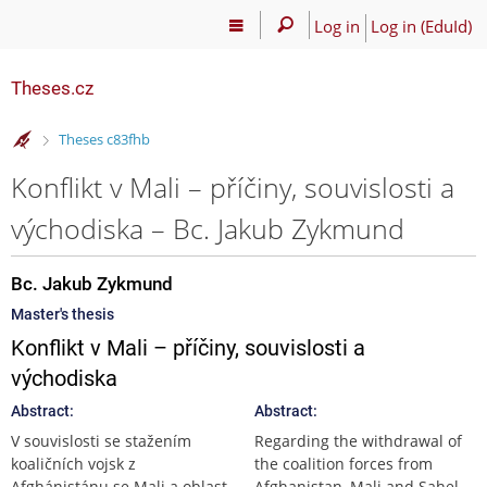
Log in
Log in (EduId)
Theses.cz
>
Theses c83fhb
Konflikt v Mali – příčiny, souvislosti a
východiska – Bc. Jakub Zykmund
Bc. Jakub Zykmund
Master's thesis
Konflikt v Mali – příčiny, souvislosti a
východiska
Abstract:
Abstract:
V souvislosti se stažením
Regarding the withdrawal of
koaličních vojsk z
the coalition forces from
Afghánistánu se Mali a oblast
Afghanistan, Mali and Sahel