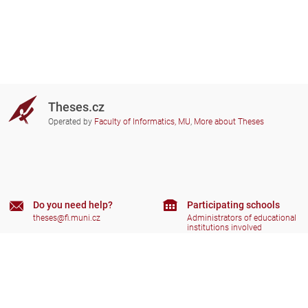
Theses.cz
Operated by
Faculty of Informatics, MU
,
More about Theses
Do you need help?
Participating schools
theses@fi.muni.cz
Administrators of educational
institutions involved
Help
Privacy
Frequently asked questions
Accessibility