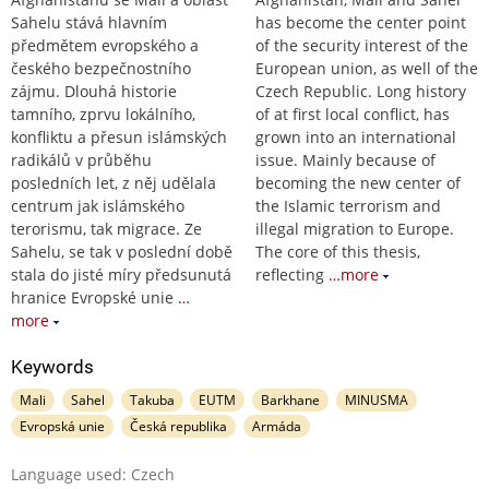
Sahelu stává hlavním
has become the center point
předmětem evropského a
of the security interest of the
českého bezpečnostního
European union, as well of the
zájmu. Dlouhá historie
Czech Republic. Long history
tamního, zprvu lokálního,
of at first local conflict, has
konfliktu a přesun islámských
grown into an international
radikálů v průběhu
issue. Mainly because of
posledních let, z něj udělala
becoming the new center of
centrum jak islámského
the Islamic terrorism and
terorismu, tak migrace. Ze
illegal migration to Europe.
Sahelu, se tak v poslední době
The core of this thesis,
stala do jisté míry předsunutá
reflecting
…more
hranice Evropské unie
…
more
Keywords
Mali
Sahel
Takuba
EUTM
Barkhane
MINUSMA
Evropská unie
Česká republika
Armáda
Language used: Czech