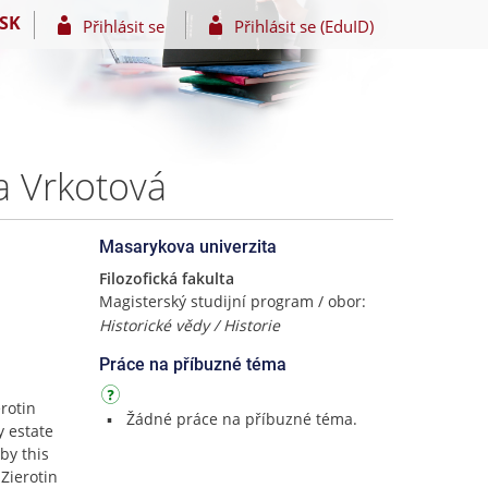
SK
Přihlásit se
Přihlásit se (EduID)
na Vrkotová
Masarykova univerzita
Filozofická fakulta
Magisterský studijní program / obor:
Historické vědy / Historie
Práce na příbuzné téma
rotin
Žádné práce na příbuzné téma.
y estate
by this
Zierotin