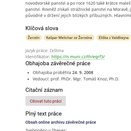
novodvorské panství a po roce 1620 také krátce male
panství. Rovněž získali strážnické panství na Moravě, 
původně v držení jejich blízkých příbuzných. Hlavním
Klíčová slova
Žerotín
Kašpar Melichar ze Žerotína
Eliška z Valdštejna
Jazyk práce: čeština
Identifikátor:
https://is.muni.cz/th/eqrf3/
Obhajoba závěrečné práce
Obhajoba proběhla
24. 9. 2008
Vedoucí: prof. PhDr. Mgr. Tomáš Knoz, Ph.D.
Citační záznam
Citovat tuto práci
Plný text práce
Obsah online archivu závěrečné práce
Zveřejněno v Theses: