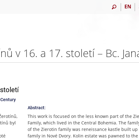
EN
ů v 16. a 17. století – Bc. Ja
století
 Century
Abstract:
erotínů,
This work is focused on the less known part of the Zie
tínů byl
Family, which lived in the Central Bohemia. The famil
.
of the Zierotin family was reneissance kastle built up 
oté
family in Nové Dvory. Kolin estate was pawned to the 