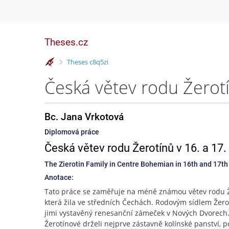
Theses.cz
>
Theses c8q5zi
Česká větev rodu Žerotín
Bc. Jana Vrkotová
Diplomová práce
Česká větev rodu Žerotínů v 16. a 17. 
The Zierotin Family in Centre Bohemian in 16th and 17th
Anotace:
Tato práce se zaměřuje na méně známou větev rodu Ž
která žila ve středních Čechách. Rodovým sídlem Žero
jimi vystavěný renesanční zámeček v Nových Dvorech
Žerotínové drželi nejprve zástavně kolínské panství, p