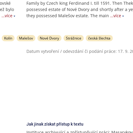
šovské
Family by Czech king Ferdinand I. till 1591. Then The
jež bylo
possessed estate of Nové Dvory and shortly after a y
i
…více
they possessed Malešov estate. The main
…více
Kolín
Malešov
Nové Dvory
Strážnice
česká šlechta
Datum vytvoření / odevzdání či podání práce: 17. 9. 
Jak jinak získat přístup k textu
Instituce archivující a zpřístupňující práci: Masarykov