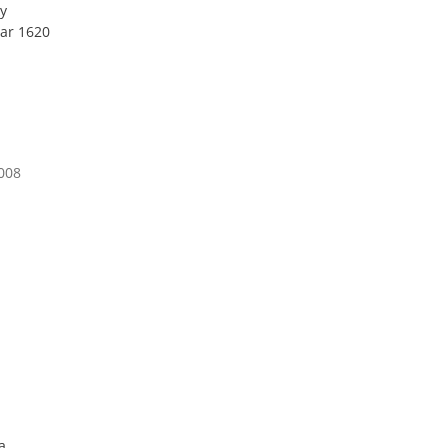
ky
ear 1620
2008
a