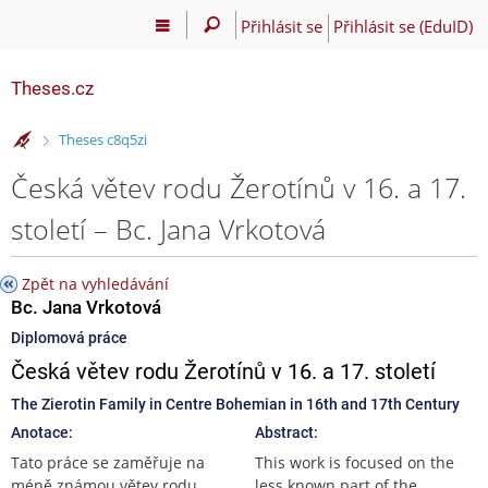
Přihlásit se
Přihlásit se (EduID)
Theses.cz
>
Theses c8q5zi
Česká větev rodu Žerotínů v 16. a 17.
století – Bc. Jana Vrkotová
Zpět na vyhledávání
Bc. Jana Vrkotová
Diplomová práce
Česká větev rodu Žerotínů v 16. a 17. století
The Zierotin Family in Centre Bohemian in 16th and 17th Century
Anotace:
Abstract:
Tato práce se zaměřuje na
This work is focused on the
méně známou větev rodu
less known part of the