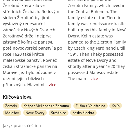
Žerotínů, která žila ve
Zierotin Family, which lived in
středních Čechách. Rodovým
the Central Bohemia. The
sídlem Žerotínů byl jimi
family estate of the Zierotin
vystavěný renesanční
family was reneissance kastle
zámeček v Nových Dvorech.
built up by this family in Nové
Žerotínové drželi nejprve
Dvory. Kolin estate was
zástavně kolínské panství,
pawned to the Zierotin Family
poté novodvorské panství a po
by Czech king Ferdinand I. till
roce 1620 také krátce
1591. Then Theky possessed
malešovské panství. Rovněž
estate of Nové Dvory and
získali strážnické panství na
shortly after a year 1620 they
Moravě, jež bylo původně v
possessed Malešov estate.
držení jejich blízkých
The main
…více
příbuzných. Hlavními
…více
Klíčová slova
Žerotín
Kašpar Melichar ze Žerotína
Eliška z Valdštejna
Kolín
Malešov
Nové Dvory
Strážnice
česká šlechta
Jazyk práce: čeština