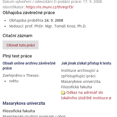
Datum vytvoření / odevzdání či podání práce: 17. 9. 2008
Identifikátor:
https://is.muni.cz/th/eqrf3/
Obhajoba závěrečné práce
Obhajoba proběhla
24. 9. 2008
Vedoucí: prof. PhDr. Mgr. Tomáš Knoz, Ph.D.
Citační záznam
Citovat tuto práci
Plný text práce
Obsah online archivu závěrečné
Jak jinak získat přístup k textu
práce
Instituce archivující a
Zveřejněno v Theses:
zpřístupňující práci:
světu
Masarykova univerzita,
Filozofická fakulta
Odkaz na adresář do
lokálního úložiště instituce
Masarykova univerzita
Filozofická fakulta
Magisterský studijní program / obor: