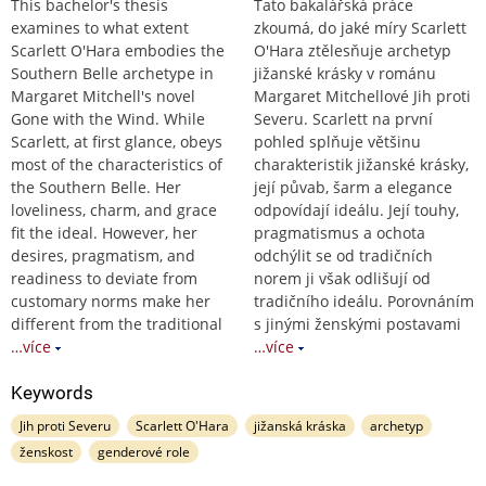
This bachelor's thesis
Tato bakalářská práce
examines to what extent
zkoumá, do jaké míry Scarlett
Scarlett O'Hara embodies the
O'Hara ztělesňuje archetyp
Southern Belle archetype in
jižanské krásky v románu
Margaret Mitchell's novel
Margaret Mitchellové Jih proti
Gone with the Wind. While
Severu. Scarlett na první
Scarlett, at first glance, obeys
pohled splňuje většinu
most of the characteristics of
charakteristik jižanské krásky,
the Southern Belle. Her
její půvab, šarm a elegance
loveliness, charm, and grace
odpovídají ideálu. Její touhy,
fit the ideal. However, her
pragmatismus a ochota
desires, pragmatism, and
odchýlit se od tradičních
readiness to deviate from
norem ji však odlišují od
customary norms make her
tradičního ideálu. Porovnáním
different from the traditional
s jinými ženskými postavami
…více
…více
Keywords
Jih proti Severu
Scarlett O'Hara
jižanská kráska
archetyp
ženskost
genderové role