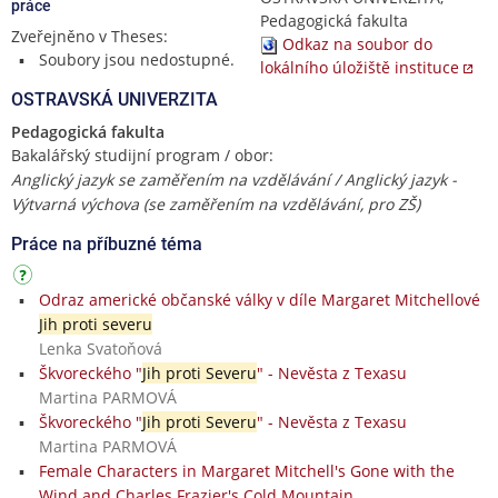
práce
Pedagogická fakulta
Zveřejněno v Theses:
Odkaz na soubor do
Soubory jsou nedostupné.
lokálního úložiště instituce
OSTRAVSKÁ UNIVERZITA
Pedagogická fakulta
Bakalářský studijní program / obor:
Anglický jazyk se zaměřením na vzdělávání / Anglický jazyk -
Výtvarná výchova (se zaměřením na vzdělávání, pro ZŠ)
Práce na příbuzné téma
Odraz americké občanské války v díle Margaret Mitchellové
Jih proti severu
Lenka Svatoňová
Škvoreckého "
Jih proti Severu
" - Nevěsta z Texasu
Martina PARMOVÁ
Škvoreckého "
Jih proti Severu
" - Nevěsta z Texasu
Martina PARMOVÁ
Female Characters in Margaret Mitchell's Gone with the
Wind and Charles Frazier's Cold Mountain