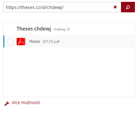
Vy
Theses chdewj
chdewj
/2
thesis
20133.pdf
Více možností