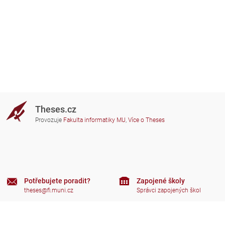
Theses.cz
Provozuje
Fakulta informatiky MU
,
Více o Theses
Potřebujete poradit?
Zapojené školy
theses@fi.muni.cz
Správci zapojených škol
Nápověda
Soukromí