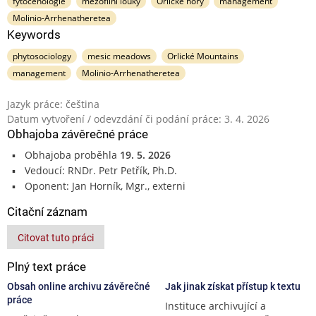
fytocenologie
mezofilní louky
Orlické hory
management
Molinio-Arrhenatheretea
Keywords
phytosociology
mesic meadows
Orlické Mountains
management
Molinio-Arrhenatheretea
Jazyk práce: čeština
Datum vytvoření / odevzdání či podání práce: 3. 4. 2026
Obhajoba závěrečné práce
Obhajoba proběhla
19. 5. 2026
Vedoucí: RNDr. Petr Petřík, Ph.D.
Oponent: Jan Horník, Mgr., externi
Citační záznam
Citovat tuto práci
Plný text práce
Obsah online archivu závěrečné
Jak jinak získat přístup k textu
práce
Instituce archivující a