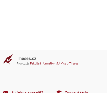
Theses.cz
Provozuje
Fakulta informatiky MU
,
Více o Theses
Potřebujete poradit?
Zapojené školy
theses@fi.muni.cz
Správci zapojených škol