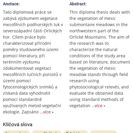
Anotace:
Abstract:
Tato diplomová práce se
This diploma thesis deals with
zabývá výzkumem vegetace
the vegetation of mesic
mezofilních podhorských luk v
submontane meadows in the
severozápadní části Orlických
northwestern part of the
hor. Cílem práce bylo
Orlické Mountains. The aim of
charakterizovat přírodní
the research was to
poměry studovaného území
characterize the natural
pomocí literatury, při
conditions of the study area
terénním výzkumu
based on literature, document
zdokumentovat vegetaci
the vegetation of mesic
mezofilních lučních porostů v
meadow stands through field
území pomocí
research using
fytocenologických snímků a
phytosociological relevés, and
získaná data vyhodnotit
evaluate the obtained data
pomocí standardně
using standard methods of
využívaných metod vegetační
vegetation
…více
ekologie. Zapsáno
…více
Klíčová slova