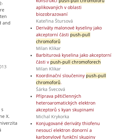
konstrukci
push-pull chromoforů
2-
aplikovaných v oblasti
re
biozobrazovaní
 ten
Kateřina Štursová
d and
Deriváty malonové kyseliny jako
akceptorní části
push-pull
chromoforů
Milan Klikar
Barbiturová kyselina jako akceptorní
části v
push-pull chromoforech
2013
Milan Klikar
Koordinační sloučeniny
push-pull
chromoforů
.
Šárka Švecová
Příprava pětičlenných
heteroaromatických elektron
 s
akceptorů s kyan skupinami
ne X.
Michal Krykorka
niverzita
Konjugované deriváty thiofenu
á
nesoucí elektron donorní a
karbonylové funkční skupiny