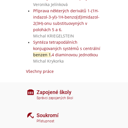
Veronika Jelínková
Příprava některých derivátů 1-(1H-
indazol-3-yl)-1H-benzo[d]imidazol-
2(3H)-onu substituovyných v
polohách 5 a 6.
Michal KRIEGELSTEIN
Syntéza tetrapodálních
konjugovaných systémů s centrální
benzen 1
,4 diaminovou jednotkou
Michal Krykorka
Všechny práce
Zapojené školy
Správci zapojených škol
Soukromí
Přístupnost