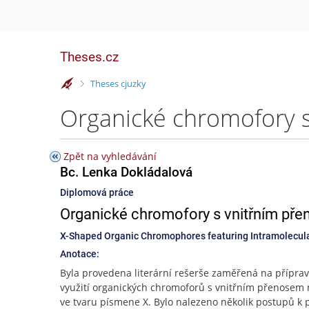
Theses.cz
>
Theses cjuzky
Zpět na vyhledávání
Bc. Lenka Dokládalová
Diplomová práce
Organické chromofory s vnitřním pře
X-Shaped Organic Chromophores featuring Intramolecul
Anotace:
Byla provedena literární rešerše zaměřená na přípra
využití organických chromoforů s vnitřním přenosem
ve tvaru písmene X. Bylo nalezeno několik postupů k 