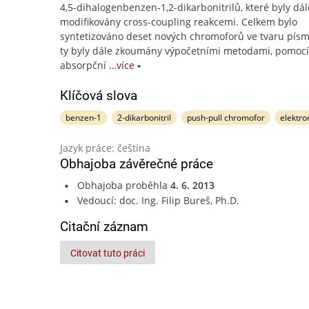
4,5-dihalogenbenzen-1,2-dikarbonitrilů, které byly dál
modifikovány cross-coupling reakcemi. Celkem bylo
syntetizováno deset nových chromoforů ve tvaru pís
ty byly dále zkoumány výpočetními metodami, pomocí
absorpční
…více
Klíčová slova
benzen-1
2-dikarbonitril
push-pull chromofor
elektro
Jazyk práce: čeština
Obhajoba závěrečné práce
Obhajoba proběhla
4. 6. 2013
Vedoucí: doc. Ing. Filip Bureš, Ph.D.
Citační záznam
Citovat tuto práci