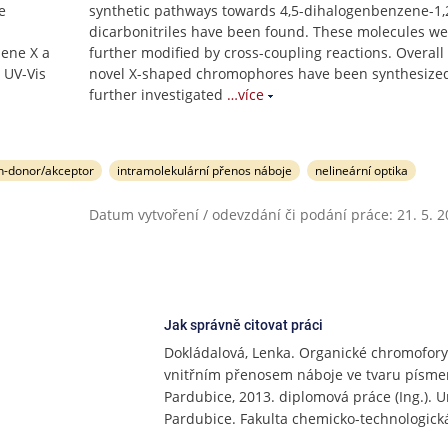
e
synthetic pathways towards 4,5-dihalogenbenzene-1,
dicarbonitriles have been found. These molecules we
mene X a
further modified by cross-coupling reactions. Overall
 UV-Vis
novel X-shaped chromophores have been synthesize
further investigated
…více
n-donor/akceptor
intramolekulární přenos náboje
nelineární optika
Datum vytvoření / odevzdání či podání práce: 21. 5. 
Jak správně citovat práci
Dokládalová, Lenka. Organické chromofory
vnitřním přenosem náboje ve tvaru písme
Pardubice, 2013. diplomová práce (Ing.). U
Pardubice. Fakulta chemicko-technologick