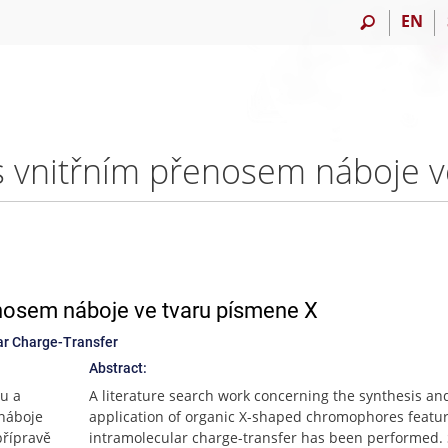
EN
nosem náboje ve tvaru písmene X
ar Charge-Transfer
Abstract:
vu a
A literature search work concerning the synthesis an
 náboje
application of organic X-shaped chromophores featu
přípravě
intramolecular charge-transfer has been performed. 