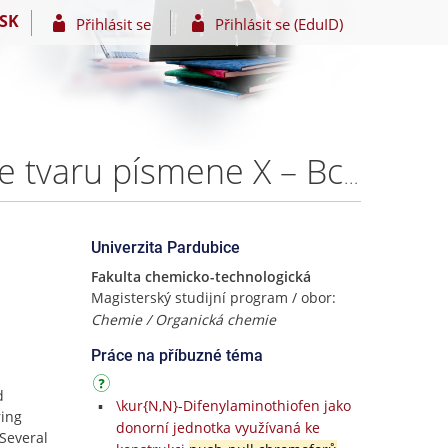
SK
Přihlásit se
Přihlásit se (EduID)
Organické chromofory s vnitřním přenosem náboje ve tvaru písmene X – Bc. Lenka Dokládalová
Univerzita Pardubice
Fakulta chemicko-technologická
Magisterský studijní program / obor:
Chemie / Organická chemie
Práce na příbuzné téma
d
\kur{N,N}-Difenylaminothiofen jako
ring
donorní jednotka využívaná ke
Several