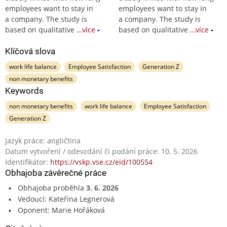
employees want to stay in
employees want to stay in
a company. The study is
a company. The study is
based on qualitative
…více
based on qualitative
…více
Klíčová slova
work life balance
Employee Satisfaction
Generation Z
non monetary benefits
Keywords
non monetary benefits
work life balance
Employee Satisfaction
Generation Z
Jazyk práce: angličtina
Datum vytvoření / odevzdání či podání práce: 10. 5. 2026
Identifikátor:
https://vskp.vse.cz/eid/100554
Obhajoba závěrečné práce
Obhajoba proběhla
3. 6. 2026
Vedoucí: Kateřina Legnerová
Oponent: Marie Hořáková