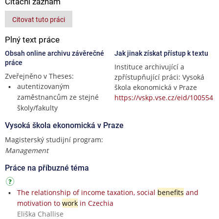
Citační záznam
Citovat tuto práci
Plný text práce
Obsah online archivu závěrečné
Jak jinak získat přístup k textu
práce
Instituce archivující a
Zveřejněno v Theses:
zpřístupňující práci: Vysoká
autentizovaným
škola ekonomická v Praze
zaměstnancům ze stejné
https://vskp.vse.cz/eid/100554
školy/fakulty
Vysoká škola ekonomická v Praze
Magisterský studijní program:
Management
Práce na příbuzné téma
The relationship of income taxation, social
benefits
and
motivation to
work
in Czechia
Eliška Challise