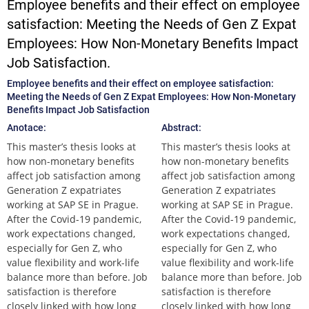
Employee benefits and their effect on employee
satisfaction: Meeting the Needs of Gen Z Expat
Employees: How Non-Monetary Benefits Impact
Job Satisfaction.
Employee benefits and their effect on employee satisfaction:
Meeting the Needs of Gen Z Expat Employees: How Non-Monetary
Benefits Impact Job Satisfaction
Anotace:
Abstract:
This master’s thesis looks at
This master’s thesis looks at
how non-monetary benefits
how non-monetary benefits
affect job satisfaction among
affect job satisfaction among
Generation Z expatriates
Generation Z expatriates
working at SAP SE in Prague.
working at SAP SE in Prague.
After the Covid-19 pandemic,
After the Covid-19 pandemic,
work expectations changed,
work expectations changed,
especially for Gen Z, who
especially for Gen Z, who
value flexibility and work-life
value flexibility and work-life
balance more than before. Job
balance more than before. Job
satisfaction is therefore
satisfaction is therefore
closely linked with how long
closely linked with how long