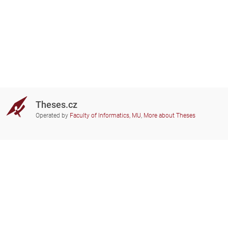
Theses.cz
Operated by
Faculty of Informatics, MU
,
More about Theses
Do you need help?
Participating schools
theses@fi.muni.cz
Administrators of educational
institutions involved
Help
Privacy
Frequently asked questions
Accessibility