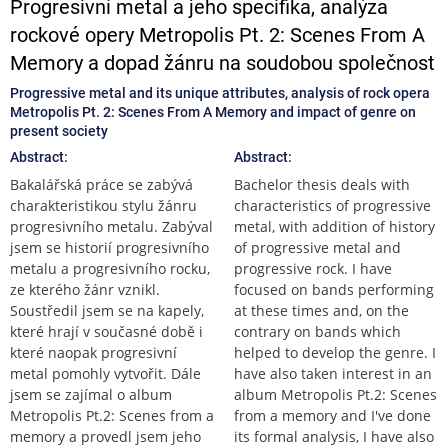
Progresivní metal a jeho specifika, analýza
rockové opery Metropolis Pt. 2: Scenes From A
Memory a dopad žánru na soudobou společnost
Progressive metal and its unique attributes, analysis of rock opera
Metropolis Pt. 2: Scenes From A Memory and impact of genre on
present society
Abstract:
Abstract:
Bakalářská práce se zabývá
Bachelor thesis deals with
charakteristikou stylu žánru
characteristics of progressive
progresivního metalu. Zabýval
metal, with addition of history
jsem se historií progresivního
of progressive metal and
metalu a progresivního rocku,
progressive rock. I have
ze kterého žánr vznikl.
focused on bands performing
Soustředil jsem se na kapely,
at these times and, on the
které hrají v současné době i
contrary on bands which
které naopak progresivní
helped to develop the genre. I
metal pomohly vytvořit. Dále
have also taken interest in an
jsem se zajímal o album
album Metropolis Pt.2: Scenes
Metropolis Pt.2: Scenes from a
from a memory and I've done
memory a provedl jsem jeho
its formal analysis, I have also