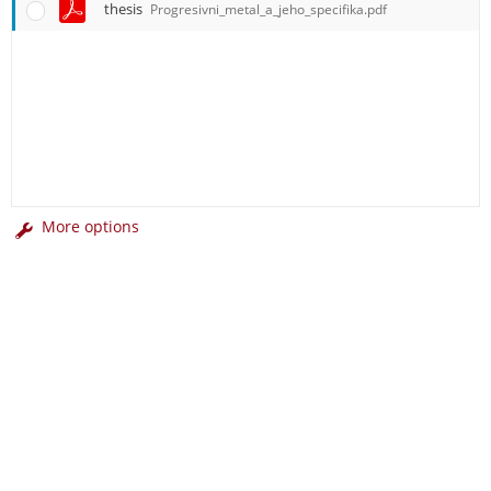
thesis
Progresivni_metal_a_jeho_specifika.pdf
More options