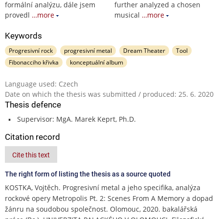
formální analýzu, dále jsem
further analyzed a chosen
provedl
…more
musical
…more
Keywords
Progresivní rock
progresivní metal
Dream Theater
Tool
Fibonacciho křivka
konceptuální album
Language used: Czech
Date on which the thesis was submitted / produced: 25. 6. 2020
Thesis defence
Supervisor: MgA. Marek Keprt, Ph.D.
Citation record
Cite this text
The right form of listing the thesis as a source quoted
KOSTKA, Vojtěch. Progresivní metal a jeho specifika, analýza
rockové opery Metropolis Pt. 2: Scenes From A Memory a dopad
žánru na soudobou společnost. Olomouc, 2020. bakalářská