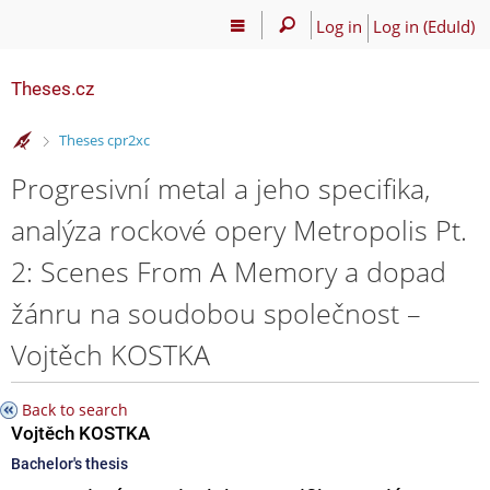
Log in
Log in (EduId)
Theses.cz
>
Theses cpr2xc
Progresivní metal a jeho specifika,
analýza rockové opery Metropolis Pt.
2: Scenes From A Memory a dopad
žánru na soudobou společnost –
Vojtěch KOSTKA
Back to search
Vojtěch KOSTKA
Bachelor's thesis