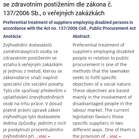
se zdravotním postižením dle zákona č.
137/2006 Sb., o veřejných zakázkách
Preferential treatment of suppliers employing disabled persons in
accordance with the Act no. 137/2006 Coll., Public Procurement Act
Anotácia:
Abstract:
Zvýhodnění dodavatelů
Preferential treatment of
zaměstnávajících osoby se
suppliers employing disabled
zdravotním postižením ve
people in relation to public
vztahu k veřejným zakázkám
procurement is one of the
je jednou z metod, kterou se
methods that the lawmaker
zákonodárce snaží naplnit
seeks to fulfil specific
speciální cíle sociální povahy.
objectives of a social nature.
Tyto cíle spočívají především v
These objectives are based
uplatňování znevýhodněných
mainly in the involvement of
osob na trhu práce. V dosud
disadvantaged people in the
platné právní úpravě zákon
labour market. The current
zvýhodňuje tyto dodavatele
legislation favours those
dvěma způsoby. Jedním z nich
specific suppliers in two
je poskytnutí procentuálního
different ways. One of them is
zvýhodnění při
…viac
the provision of
…viac