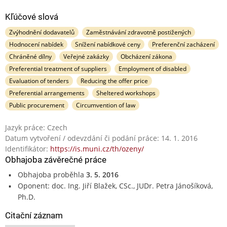
Kľúčové slová
Zvýhodnění dodavatelů
Zaměstnávání zdravotně postižených
Hodnocení nabídek
Snížení nabídkové ceny
Preferenční zacházení
Chráněné dílny
Veřejné zakázky
Obcházení zákona
Preferential treatment of suppliers
Employment of disabled
Evaluation of tenders
Reducing the offer price
Preferential arrangements
Sheltered workshops
Public procurement
Circumvention of law
Jazyk práce: Czech
Datum vytvoření / odevzdání či podání práce: 14. 1. 2016
Identifikátor:
https://is.muni.cz/th/ozeny/
Obhajoba závěrečné práce
Obhajoba proběhla
3. 5. 2016
Oponent: doc. Ing. Jiří Blažek, CSc., JUDr. Petra Jánošíková,
Ph.D.
Citační záznam