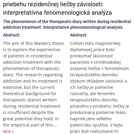
priebehu rezidenčnej liečby závislosti:
interpretatívna fenomenologická analýza
The phenomenon of the therapeutic diary written during residential
addiction treatment: Interpretative phenomenological analysis
Abstract:
Abstract:
The aim of this Master‘s thesis
Cieľom tejto magisterskej
is to explore the experiences
diplomovej práce bolo
of patients in residential
preskúmať skúsenosť
addiction treatment with the
pacientov v strednodobej
phenomenon of therapeutic
ústavnej liečbe s fenoménom
diary. The research regarding
terapeutického denníku.
addiction and its treatment is
Výskum ohľadom závislostí a
extensive, but the current
ich liečby je pomerne
theoretical background for
rozsiahly, ale fenomén
therapeutic diaries written
terapeutického denníku
during residential treatment
písaného v priebehu liečby je
is insufficient despite the
preskúmaný pomerne málo,
great potential they hold. In
napriek jeho veľkého
the empirical part of this
…
potenciálu využitia. V tejto
více
práci boli realizované tri