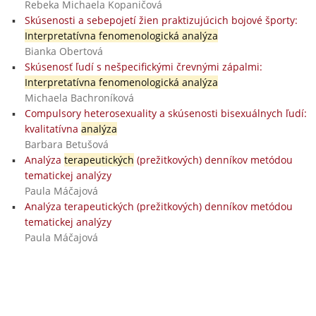
Rebeka Michaela Kopaničová
Skúsenosti a sebepojetí žien praktizujúcich bojové športy:
Interpretatívna fenomenologická analýza
Bianka Obertová
Skúsenosť ľudí s nešpecifickými črevnými zápalmi:
Interpretatívna fenomenologická analýza
Michaela Bachroníková
Compulsory heterosexuality a skúsenosti bisexuálnych ľudí:
kvalitatívna
analýza
Barbara Betušová
Analýza
terapeutických
(prežitkových) denníkov metódou
tematickej analýzy
Paula Máčajová
Analýza terapeutických (prežitkových) denníkov metódou
tematickej analýzy
Paula Máčajová