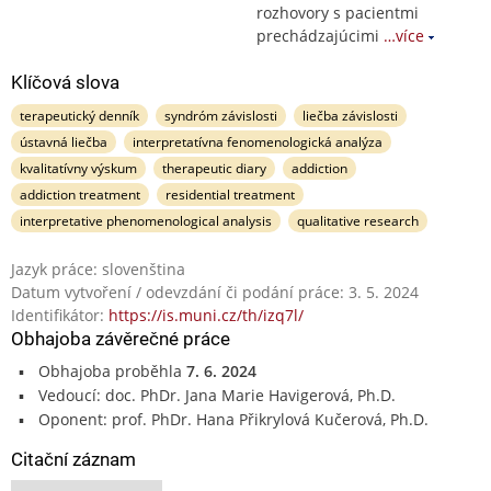
rozhovory s pacientmi
prechádzajúcimi
…více
Klíčová slova
terapeutický denník
syndróm závislosti
liečba závislosti
ústavná liečba
interpretatívna fenomenologická analýza
kvalitatívny výskum
therapeutic diary
addiction
addiction treatment
residential treatment
interpretative phenomenological analysis
qualitative research
Jazyk práce: slovenština
Datum vytvoření / odevzdání či podání práce: 3. 5. 2024
Identifikátor:
https://is.muni.cz/th/izq7l/
Obhajoba závěrečné práce
Obhajoba proběhla
7. 6. 2024
Vedoucí: doc. PhDr. Jana Marie Havigerová, Ph.D.
Oponent: prof. PhDr. Hana Přikrylová Kučerová, Ph.D.
Citační záznam