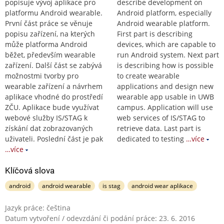
popisuje vývoj aplikace pro
describe development on
platformu Android wearable.
Android platform, especially
První část práce se věnuje
Android wearable platform.
popisu zařízení, na kterých
First part is describing
může platforma Android
devices, which are capable to
běžet, především wearable
run Android system. Next part
zařízení. Další část se zabývá
is describing how is possible
možnostmi tvorby pro
to create wearable
wearable zařízení a návrhem
applications and design new
aplikace vhodné do prostředí
wearable app usable in UWB
ZČU. Aplikace bude využívat
campus. Application will use
webové služby IS/STAG k
web services of IS/STAG to
získání dat zobrazovaných
retrieve data. Last part is
uživateli. Poslední část je pak
dedicated to testing
…více
…více
Klíčová slova
android
android wearable
is stag
android wear aplikace
Jazyk práce: čeština
Datum vytvoření / odevzdání či podání práce: 23. 6. 2016