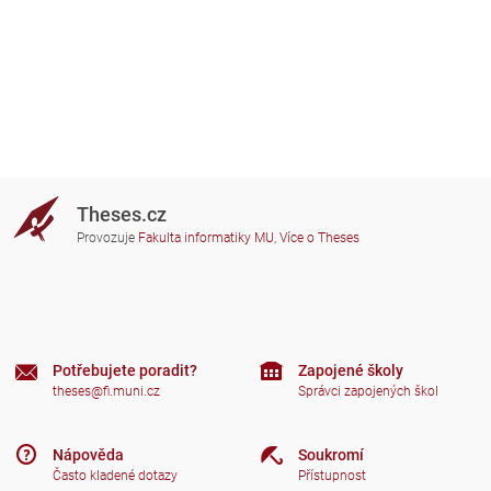
Theses.cz
Provozuje
Fakulta informatiky MU
,
Více o Theses
Potřebujete poradit?
Zapojené školy
theses@fi.muni.cz
Správci zapojených škol
Nápověda
Soukromí
Často kladené dotazy
Přístupnost