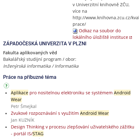
v Univerzitní knihovně ZČU,
více na
http://www.knihovna.zcu.cz/kval
prace/
Odkaz na soubor do
lokálního úložiště instituce
ZÁPADOČESKÁ UNIVERZITA V PLZNI
Fakulta aplikovaných věd
Bakalářský studijní program / obor:
Inženýrská informatika / Informatika
Práce na příbuzné téma
Aplikace
pro nositelnou elektroniku se systémem
Android
Wear
Petr Šmejkal
Zvukové rozpoznávání s využitím
Android Wear
Jan KUZNÍK
Design Thinking v procesu zlepšování uživatelského zážitku
- portál IS/
STAG