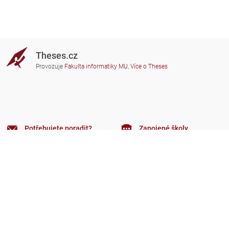
Theses.cz
Provozuje
Fakulta informatiky MU
,
Více o Theses
Potřebujete poradit?
Zapojené školy
theses@fi.muni.cz
Správci zapojených škol
Nápověda
Soukromí
Často kladené dotazy
Přístupnost
Zobrazit klasickou verzi