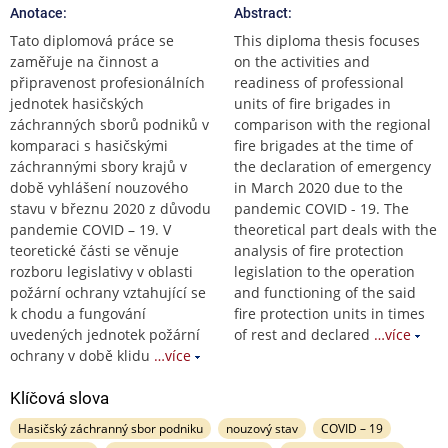
Anotace:
Abstract:
Tato diplomová práce se
This diploma thesis focuses
zaměřuje na činnost a
on the activities and
připravenost profesionálních
readiness of professional
jednotek hasičských
units of fire brigades in
záchranných sborů podniků v
comparison with the regional
komparaci s hasičskými
fire brigades at the time of
záchrannými sbory krajů v
the declaration of emergency
době vyhlášení nouzového
in March 2020 due to the
stavu v březnu 2020 z důvodu
pandemic COVID - 19. The
pandemie COVID – 19. V
theoretical part deals with the
teoretické části se věnuje
analysis of fire protection
rozboru legislativy v oblasti
legislation to the operation
požární ochrany vztahující se
and functioning of the said
k chodu a fungování
fire protection units in times
uvedených jednotek požární
of rest and declared
…více
ochrany v době klidu
…více
Klíčová slova
Hasičský záchranný sbor podniku
nouzový stav
COVID – 19