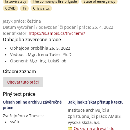
krizové stavy
The company's fire brigade
State of emergency
COVID
19
Crisis situ.
Jazyk práce: čeština
Datum vytvoření / odevzdání či podání práce: 25. 4. 2022
Identifikátor:
https://is.ambis.cz/th/c4emr/
Obhajoba závěrečné práce
Obhajoba proběhla
26. 5. 2022
Vedoucí: Mgr. Irena Tušer, Ph.D.
Oponent: Mgr. Ing. Lukáš Job
Citační záznam
Citovat tuto práci
Plný text práce
Obsah online archivu závěrečné
Jak jinak získat přístup k textu
práce
Instituce archivující a
Zveřejněno v Theses:
zpřístupňující práci: AMBIS
světu
vysoká škola, a.s.
Odkaz na adresář do