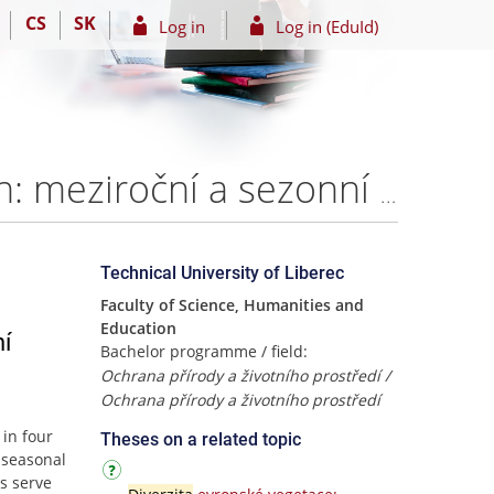
CS
SK
Log in
Log in (EduId)
Bioindikační význam rozsivek v revitalizovaných tůních: meziroční a sezonní srovnání – Zina Červená
Technical University of Liberec
Faculty of Science, Humanities and
Education
ní
Bachelor programme / field:
Ochrana přírody a životního prostředí /
Ochrana přírody a životního prostředí
in four
Theses on a related topic
s seasonal
s serve