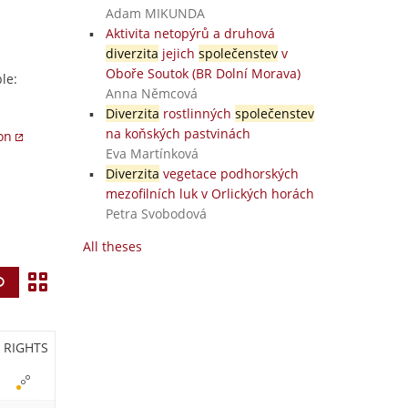
Adam MIKUNDA
Aktivita netopýrů a druhová
diverzita
jejich
společenstev
v
Oboře Soutok (BR Dolní Morava)
le:
Anna Němcová
Diverzita
rostlinných
společenstev
na koňských pastvinách
ion
Eva Martínková
Diverzita
vegetace podhorských
mezofilních luk v Orlických horách
Petra Svobodová
All theses
V
Find
i
e
RIGHTS
w