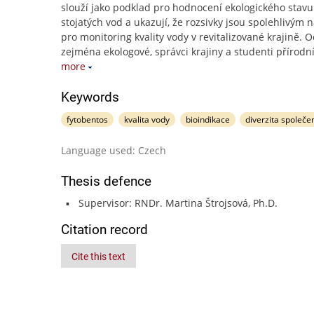
slouží jako podklad pro hodnocení ekologického stav
stojatých vod a ukazují, že rozsivky jsou spolehlivým 
pro monitoring kvality vody v revitalizované krajině. Oc
zejména ekologové, správci krajiny a studenti přírodn
more
Keywords
fytobentos
kvalita vody
bioindikace
diverzita společe
Language used: Czech
Thesis defence
Supervisor: RNDr. Martina Štrojsová, Ph.D.
Citation record
Cite this text