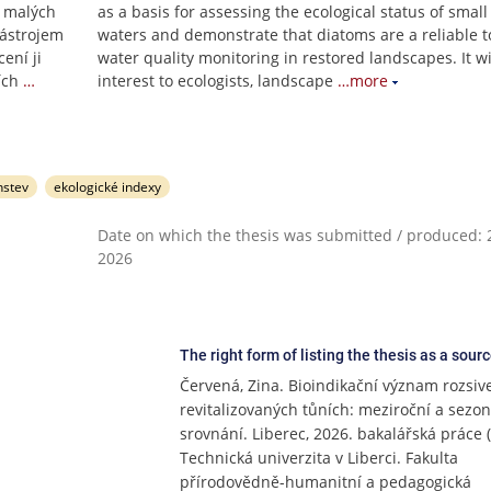
u malých
as a basis for assessing the ecological status of smal
nástrojem
waters and demonstrate that diatoms are a reliable to
ení ji
water quality monitoring in restored landscapes. It wi
ích
…
interest to ecologists, landscape
…more
nstev
ekologické indexy
Date on which the thesis was submitted / produced: 2
2026
The right form of listing the thesis as a sour
Červená, Zina. Bioindikační význam rozsiv
revitalizovaných tůních: meziroční a sezon
srovnání. Liberec, 2026. bakalářská práce (
Technická univerzita v Liberci. Fakulta
přírodovědně-humanitní a pedagogická