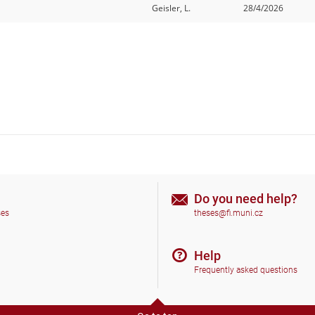
Geisler, L.
28/4/2026
Do you need help?
ses
theses@fi.muni.cz
Help
Frequently asked questions