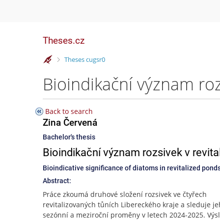
Theses.cz
>
Theses cugsr0
Back to search
Zina Červená
Bachelor's thesis
Bioindikační význam rozsivek v revita
Bioindicative significance of diatoms in revitalized pon
Abstract:
Práce zkoumá druhové složení rozsivek ve čtyřech
revitalizovaných tůních Libereckého kraje a sleduje j
sezónní a meziroční proměny v letech 2024-2025. Výs