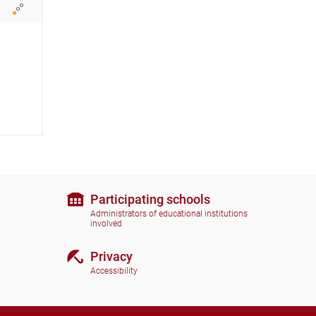
i
c
o
n
s
Participating schools
Administrators of educational institutions
involved
Privacy
Accessibility