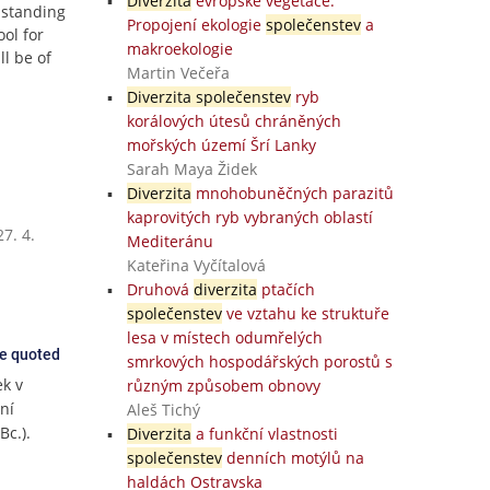
Diverzita
evropské vegetace:
l standing
Propojení ekologie
společenstev
a
ol for
makroekologie
ll be of
Martin Večeřa
Diverzita společenstev
ryb
korálových útesů chráněných
mořských území Šrí Lanky
Sarah Maya Židek
Diverzita
mnohobuněčných parazitů
kaprovitých ryb vybraných oblastí
7. 4.
Mediteránu
Kateřina Vyčítalová
Druhová
diverzita
ptačích
společenstev
ve vztahu ke struktuře
lesa v místech odumřelých
ce quoted
smrkových hospodářských porostů s
ek v
různým způsobem obnovy
ní
Aleš Tichý
Bc.).
Diverzita
a funkční vlastnosti
společenstev
denních motýlů na
haldách Ostravska