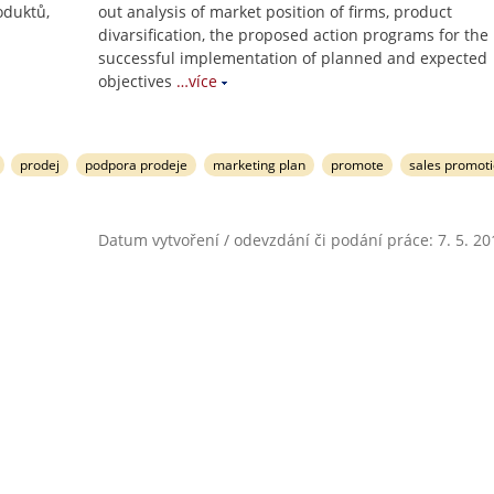
oduktů,
out analysis of market position of firms, product
divarsification, the proposed action programs for the
successful implementation of planned and expected
objectives
…více
prodej
podpora prodeje
marketing plan
promote
sales promot
Datum vytvoření / odevzdání či podání práce: 7. 5. 20