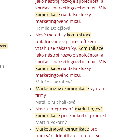
jako nástroj rozvoje společnosti a
součást marketingového mixu. Vliv
komunikace
na další složky
marketingového mixu.
Kamila Dolejšová
Nové metodiky
komunikace
uplatňované v procesu Řízení
ions
vztahu se zákazníky.
Komunikace
jako nástroj rozvoje společnosti a
součást marketingového mixu. Vliv
10
komunikace
na další složky
marketingového mixu.
Miluše Hadrabová
Marketingová komunikace
vybrané
firmy
Natálie Michaliková
Návrh integrované
marketingové
komunikace
pro konkrétní produkt
Martin Pokorný
Marketingová komunikace
pro
budování identity a reputace ve