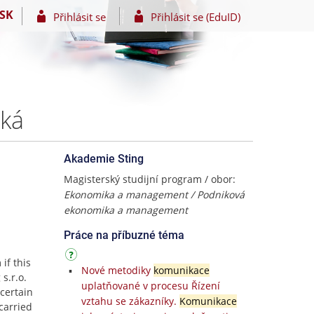
SK
Přihlásit se
Přihlásit se (EduID)
ská
Akademie Sting
Magisterský studijní program / obor:
Ekonomika a management / Podniková
ekonomika a management
Práce na příbuzné téma
if this
Nové metodiky
komunikace
s.r.o.
uplatňované v procesu Řízení
certain
vztahu se zákazníky.
Komunikace
carried