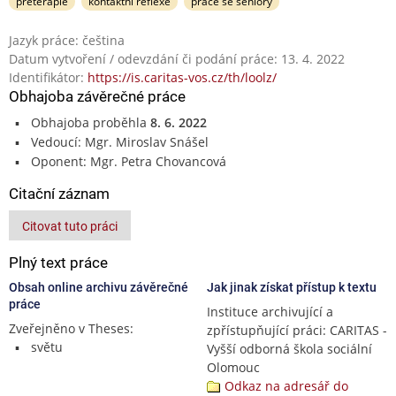
preterapie
kontaktní reflexe
práce se seniory
Jazyk práce: čeština
Datum vytvoření / odevzdání či podání práce: 13. 4. 2022
Identifikátor:
https://is.caritas-vos.cz/th/loolz/
Obhajoba závěrečné práce
Obhajoba proběhla
8. 6. 2022
Vedoucí: Mgr. Miroslav Snášel
Oponent: Mgr. Petra Chovancová
Citační záznam
Citovat tuto práci
Plný text práce
Obsah online archivu závěrečné
Jak jinak získat přístup k textu
práce
Instituce archivující a
Zveřejněno v Theses:
zpřístupňující práci: CARITAS -
světu
Vyšší odborná škola sociální
Olomouc
Odkaz na adresář do