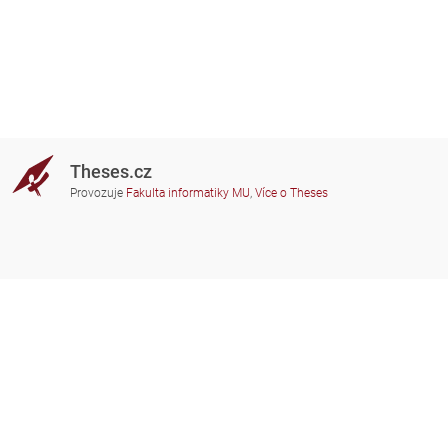
Theses.cz
Provozuje
Fakulta informatiky MU
,
Více o Theses
Potřebujete poradit?
Zapojené školy
theses@fi.muni.cz
Správci zapojených škol
Nápověda
Soukromí
Často kladené dotazy
Přístupnost