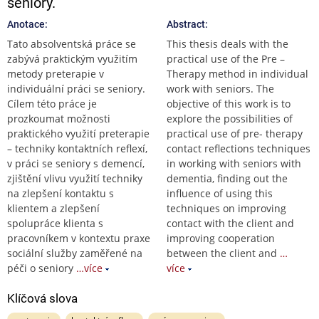
seniory.
Anotace:
Abstract:
Tato absolventská práce se
This thesis deals with the
zabývá praktickým využitím
practical use of the Pre –
metody preterapie v
Therapy method in individual
individuální práci se seniory.
work with seniors. The
Cílem této práce je
objective of this work is to
prozkoumat možnosti
explore the possibilities of
praktického využití preterapie
practical use of pre- therapy
– techniky kontaktních reflexí,
contact reflections techniques
v práci se seniory s demencí,
in working with seniors with
zjištění vlivu využití techniky
dementia, finding out the
na zlepšení kontaktu s
influence of using this
klientem a zlepšení
techniques on improving
spolupráce klienta s
contact with the client and
pracovníkem v kontextu praxe
improving cooperation
sociální služby zaměřené na
between the client and
…
péči o seniory
…více
více
Klíčová slova