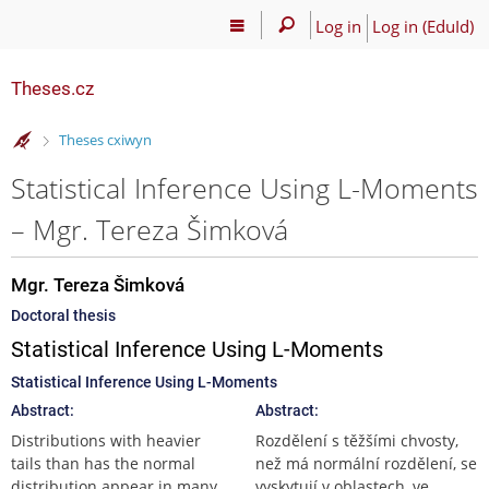
Log in
Log in (EduId)
Theses.cz
>
Theses cxiwyn
Statistical Inference Using L-Moments
– Mgr. Tereza Šimková
Mgr. Tereza Šimková
Doctoral thesis
Statistical Inference Using L-Moments
Statistical Inference Using L-Moments
Abstract:
Abstract:
Distributions with heavier
Rozdělení s těžšími chvosty,
tails than has the normal
než má normální rozdělení, se
distribution appear in many
vyskytují v oblastech, ve