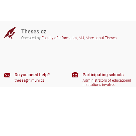
Theses.cz
Operated by
Faculty of Informatics, MU
,
More about Theses
Do you need help?
Participating schools
theses@fi.muni.cz
Administrators of educational
institutions involved
Help
Privacy
Frequently asked questions
Accessibility
Zobrazit klasickou verzi