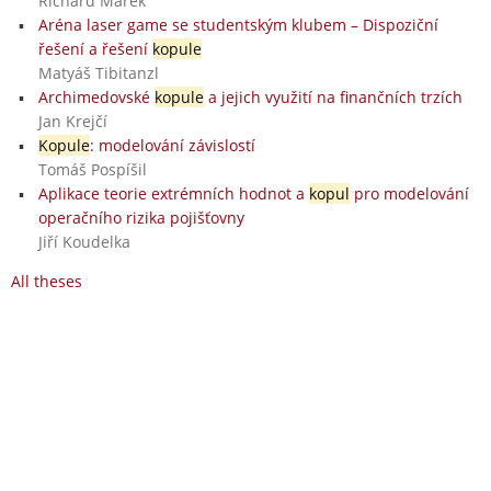
Richard Marek
Aréna laser game se studentským klubem – Dispoziční
řešení a řešení
kopule
Matyáš Tibitanzl
Archimedovské
kopule
a jejich využití na finančních trzích
Jan Krejčí
Kopule
: modelování závislostí
Tomáš Pospíšil
Aplikace teorie extrémních hodnot a
kopul
pro modelování
operačního rizika pojišťovny
Jiří Koudelka
All theses