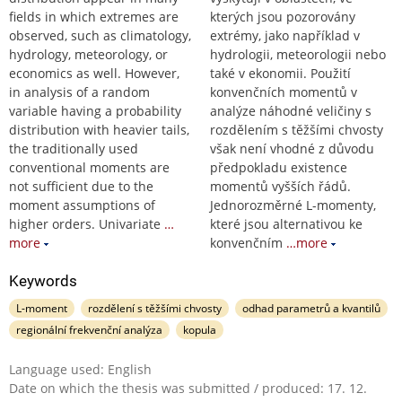
fields in which extremes are
kterých jsou pozorovány
observed, such as climatology,
extrémy, jako například v
hydrology, meteorology, or
hydrologii, meteorologii nebo
economics as well. However,
také v ekonomii. Použití
in analysis of a random
konvenčních momentů v
variable having a probability
analýze náhodné veličiny s
distribution with heavier tails,
rozdělením s těžšími chvosty
the traditionally used
však není vhodné z důvodu
conventional moments are
předpokladu existence
not sufficient due to the
momentů vyšších řádů.
moment assumptions of
Jednorozměrné L-momenty,
higher orders. Univariate
…
které jsou alternativou ke
more
konvenčním
…more
Keywords
L-moment
rozdělení s těžšími chvosty
odhad parametrů a kvantilů
regionální frekvenční analýza
kopula
Language used: English
Date on which the thesis was submitted / produced: 17. 12.