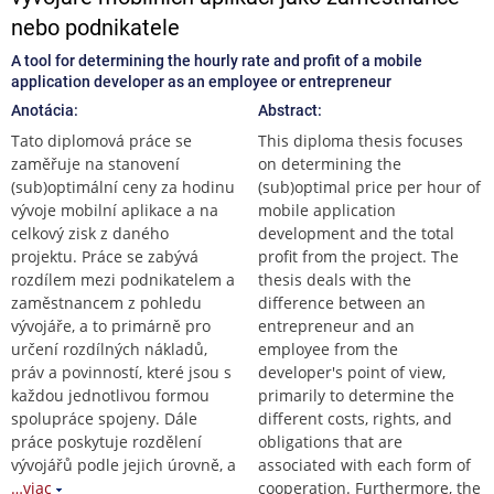
nebo podnikatele
A tool for determining the hourly rate and profit of a mobile
application developer as an employee or entrepreneur
Anotácia:
Abstract:
Tato diplomová práce se
This diploma thesis focuses
zaměřuje na stanovení
on determining the
(sub)optimální ceny za hodinu
(sub)optimal price per hour of
vývoje mobilní aplikace a na
mobile application
celkový zisk z daného
development and the total
projektu. Práce se zabývá
profit from the project. The
rozdílem mezi podnikatelem a
thesis deals with the
zaměstnancem z pohledu
difference between an
vývojáře, a to primárně pro
entrepreneur and an
určení rozdílných nákladů,
employee from the
práv a povinností, které jsou s
developer's point of view,
každou jednotlivou formou
primarily to determine the
spolupráce spojeny. Dále
different costs, rights, and
práce poskytuje rozdělení
obligations that are
vývojářů podle jejich úrovně, a
associated with each form of
…viac
cooperation. Furthermore, the