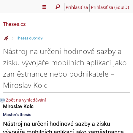
Prihlásiť sa
Prihlásiť sa (EduID)
Theses.cz
>
Theses d0p1d9
Nástroj na určení hodinové sazby a
zisku vývojáře mobilních aplikací jako
zaměstnance nebo podnikatele –
Miroslav Kolc
Zpět na vyhledávání
Miroslav Kolc
Master's thesis
Nástroj na určení hodinové sazby a zisku
vývojáře mobilních aplikací jako zaměstnance