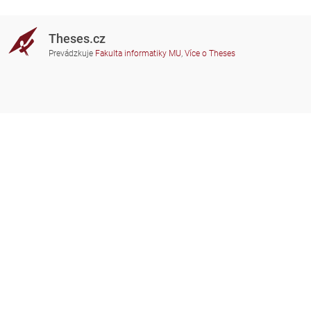
Theses.cz
Prevádzkuje
Fakulta informatiky MU
,
Více o Theses
Potrebujete poradiť?
Zapojené školy
theses@fi.muni.cz
Správcovia zapojených škôl
Nápoveda
Súkromie
Často kladené dotazy
Přístupnost
Zobrazit klasickou verzi
Hore