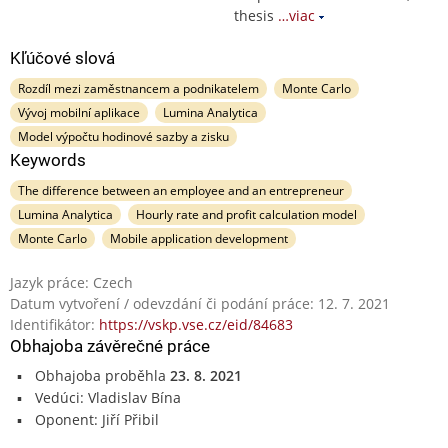
thesis
…viac
Kľúčové slová
Rozdíl mezi zaměstnancem a podnikatelem
Monte Carlo
Vývoj mobilní aplikace
Lumina Analytica
Model výpočtu hodinové sazby a zisku
Keywords
The difference between an employee and an entrepreneur
Lumina Analytica
Hourly rate and profit calculation model
Monte Carlo
Mobile application development
Jazyk práce: Czech
Datum vytvoření / odevzdání či podání práce: 12. 7. 2021
Identifikátor:
https://vskp.vse.cz/eid/84683
Obhajoba závěrečné práce
Obhajoba proběhla
23. 8. 2021
Vedúci: Vladislav Bína
Oponent: Jiří Přibil