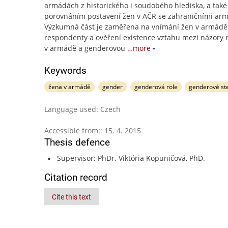
armádách z historického i soudobého hlediska, a také
porovnáním postavení žen v AČR se zahraničními ar
Výzkumná část je zaměřena na vnímání žen v armádě
respondenty a ověření existence vztahu mezi názory 
v armádě a genderovou
…more
Keywords
žena v armádě
gender
genderová role
genderové st
Language used: Czech
Accessible from:: 15. 4. 2015
Thesis defence
Supervisor: PhDr. Viktória Kopuničová, PhD.
Citation record
Cite this text