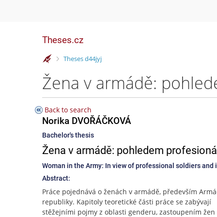
Theses.cz
>
Theses d44jyj
Back to search
Norika DVOŘÁČKOVÁ
Bachelor's thesis
Žena v armádě: pohledem profesionáln
Woman in the Army: In view of professional soldiers and in
Abstract:
Práce pojednává o ženách v armádě, především Armá
republiky. Kapitoly teoretické části práce se zabývají
stěžejními pojmy z oblasti genderu, zastoupením žen