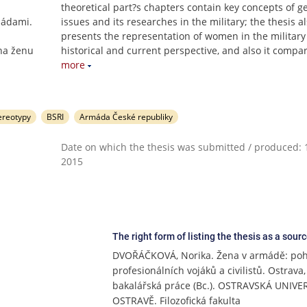
theoretical part?s chapters contain key concepts of 
mádami.
issues and its researches in the military; the thesis a
presents the representation of women in the military
na ženu
historical and current perspective, and also it compa
more
ereotypy
BSRI
Armáda České republiky
Date on which the thesis was submitted / produced: 1
2015
The right form of listing the thesis as a sour
DVOŘÁČKOVÁ, Norika. Žena v armádě: po
profesionálních vojáků a civilistů. Ostrava,
bakalářská práce (Bc.). OSTRAVSKÁ UNIVE
OSTRAVĚ. Filozofická fakulta