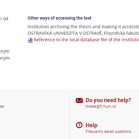
ti od
Other ways of accessing the text
Institution archiving the thesis and making it accessib
OSTRAVSKÁ UNIVERZITA V OSTRAVĚ, Filozofická fakult
Reference to the local database file of the institut
aným
vaným
Do you need help?
ses
theses@fi.muni.cz
Help
Frequently asked questions