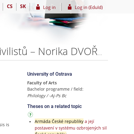
CS
SK
Log in
Log in (EduId)
Žena v armádě: pohledem profesionálních vojáků a civilistů – Norika DVOŘÁČKOVÁ
University of Ostrava
Faculty of Arts
Bachelor programme / field:
Philology / -Aj-Ps Bc
Theses on a related topic
Armáda České republiky
a její
is is
postavení v systému ozbrojených sil