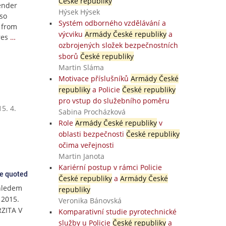
České republiky
gender
Hýsek Hýsek
lso
Systém odborného vzdělávání a
 from
výcviku
Armády České republiky
a
res
…
ozbrojených složek bezpečnostních
sborů
České republiky
Martin Sláma
Motivace příslušníků
Armády České
republiky
a Policie
České republiky
pro vstup do služebního poměru
5. 4.
Sabina Procházková
Role
Armády České republiky
v
oblasti bezpečnosti
České republiky
očima veřejnosti
Martin Janota
Kariérní postup v rámci Policie
ce quoted
České republiky
a
Armády České
hledem
republiky
 2015.
Veronika Bánovská
RZITA V
Komparativní studie pyrotechnické
služby u Policie
České republiky
a