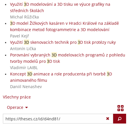
Využití
3
D modelování a 3D tisku ve výuce grafiky na
středních školách
Michal Růžička
3
D model Žižkových kasáren v Hradci Králové na základě
kombinace metod fotogrammetrie a 3D modelování
Pavel Kejř
Využití
3D
skenovacích technik pro
3
D tisk protézy ruky
Antonín Lička
Porovnání vybraných
3D
modelovacích programů z pohledu
tvorby modelů pro
3
D tisk
Vladimír LAIBL
Koncept
3D
animace a role producenta při tvorbě
3
D
animovaného filmu
Daniil Nenashev
Všechny práce
Operace
Vy