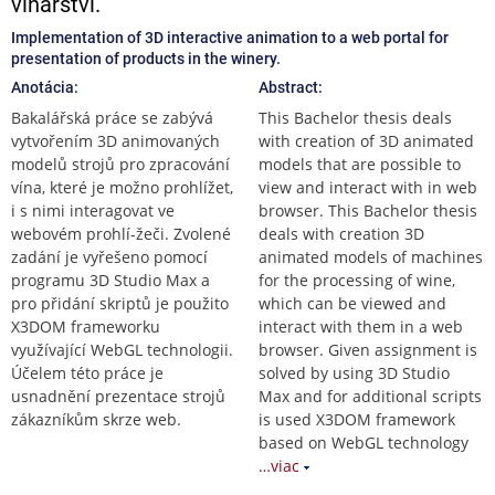
vinařství.
Implementation of 3D interactive animation to a web portal for
presentation of products in the winery.
Anotácia:
Abstract:
Bakalářská práce se zabývá
This Bachelor thesis deals
vytvořením 3D animovaných
with creation of 3D animated
modelů strojů pro zpracování
models that are possible to
vína, které je možno prohlížet,
view and interact with in web
i s nimi interagovat ve
browser. This Bachelor thesis
webovém prohlí-žeči. Zvolené
deals with creation 3D
zadání je vyřešeno pomocí
animated models of machines
programu 3D Studio Max a
for the processing of wine,
pro přidání skriptů je použito
which can be viewed and
X3DOM frameworku
interact with them in a web
využívající WebGL technologii.
browser. Given assignment is
Účelem této práce je
solved by using 3D Studio
usnadnění prezentace strojů
Max and for additional scripts
zákazníkům skrze web.
is used X3DOM framework
based on WebGL technology
…viac