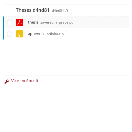
Theses d4nd81
d4nd81
/3
thesis
zaverecna_prace.pdf
appendix
priloha.zip
Více možností