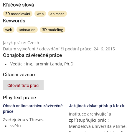
Kľúčové slová
3D modelování
web
animace
Keywords
web
animation
3D modeling
Jazyk práce: Czech
Datum vytvoření / odevzdání či podání práce: 24. 6. 2015
Obhajoba závěrečné práce
Vedúci: Ing. Jaromír Landa, Ph.D.
Citační záznam
Citovat tuto práci
Plný text práce
Obsah online archivu závěrečné
Jak jinak získat přístup k textu
práce
Instituce archivující a
Zveřejněno v Theses:
zpřístupňující práci:
světu
Mendelova univerzita v Brně,