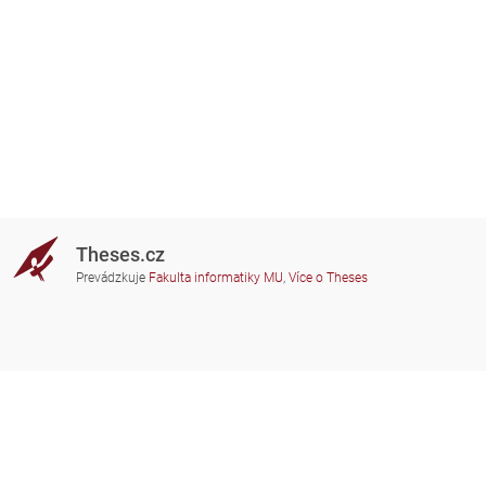
Theses.cz
Prevádzkuje
Fakulta informatiky MU
,
Více o Theses
Potrebujete poradiť?
Zapojené školy
theses@fi.muni.cz
Správcovia zapojených škôl