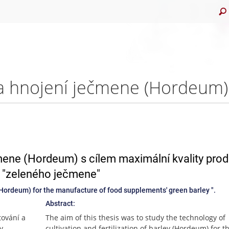
mene (Hordeum) s cílem maximální kvality prod
vy "zeleného ječmene"
 (Hordeum) for the manufacture of food supplements' green barley ".
Abstract:
tování a
The aim of this thesis was to study the technology of
y
cultivation and fertilization of barley (Hordeum) for t