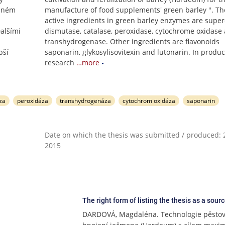
leném
manufacture of food supplements' green barley ". T
active ingredients in green barley enzymes are supe
alšími
dismutase, catalase, peroxidase, cytochrome oxidase
transhydrogenase. Other ingredients are flavonoids
pší
saponarin, glykosylisovitexin and lutonarin. In produ
research
…more
za
peroxidáza
transhydrogenáza
cytochrom oxidáza
saponarin
Date on which the thesis was submitted / produced: 2
2015
The right form of listing the thesis as a sour
DARDOVÁ, Magdaléna. Technologie pěstov