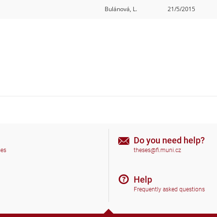
Bulánová, L.
21/5/2015
Do you need help?
ses
theses@fi.muni.cz
Help
Frequently asked questions