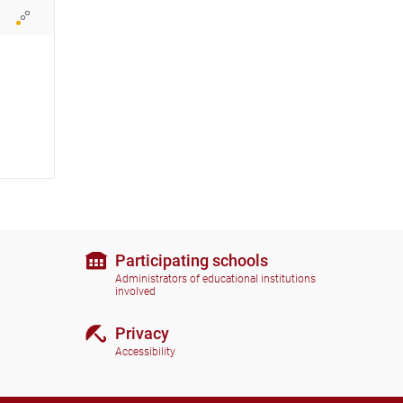
i
c
o
n
s
Participating schools
Administrators of educational institutions
involved
Privacy
Accessibility