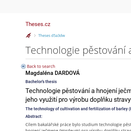
Theses.cz
>
Theses d5a3dw
Back to search
Magdaléna DARDOVÁ
Bachelor's thesis
Technologie pěstování a hnojení ječ
jeho využití pro výrobu doplňku stra
The technology of cultivation and fertilization of barley
Abstract:
Cílem bakalářské práce bylo studium technologie pěs
hnojení ječmene (Hordeum) pro výrobu doplňku strav