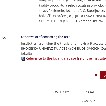
hnojení ječmene (Hordeum) s cílem maxim
kvality produktu a jeho využití pro výrobu
stravy "zeleného ječmene". Č. Budějovice,
bakalářská práce (Bc.). JIHOČESKÁ UNIVER
ČESKÝCH BUDĚJOVICÍCH. Zemědělská faku
ti od
Other ways of accessing the text
Institution archiving the thesis and making it accessib
JIHOČESKÁ UNIVERZITA V ČESKÝCH BUDĚJOVICÍCH, Ze
fakulta
Reference to the local database file of the institut
POSTED BY
UPLOADED/CREATED
20/5/2015