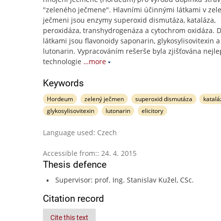
"zeleného ječmene". Hlavními účinnými látkami v ze
ječmeni jsou enzymy superoxid dismutáza, kataláza,
peroxidáza, transhydrogenáza a cytochrom oxidáza. D
látkami jsou flavonoidy saponarin, glykosylisovitexin a
lutonarin. Vypracováním rešerše byla zjišťována nejle
technologie
…more
Keywords
Hordeum
zelený ječmen
superoxid dismutáza
katalá
glykosylisovitexin
lutonarin
elicitory
Language used: Czech
Accessible from:: 24. 4. 2015
Thesis defence
Supervisor: prof. Ing. Stanislav Kužel, CSc.
Citation record
Cite this text