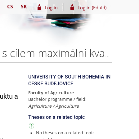
CS
SK
Log in
Log in (EduId)
Technologie pěstování a hnojení ječmene (Hordeum) s cílem maximální kvality produktu a jeho využití pro výrobu doplňku stravy "zeleného ječmene" – Magdaléna DARDOVÁ
UNIVERSITY OF SOUTH BOHEMIA IN
ČESKÉ BUDĚJOVICE
Faculty of Agriculture
uktu a
Bachelor programme / field:
Agriculture / Agriculture
Theses on a related topic
No theses on a related topic
he