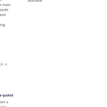
available.
he main
roxide
 and
cing
4. 4.
ce quoted
ání a