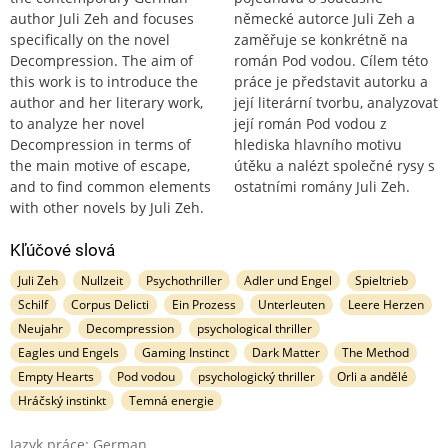
author Juli Zeh and focuses
německé autorce Juli Zeh a
specifically on the novel
zaměřuje se konkrétně na
Decompression. The aim of
román Pod vodou. Cílem této
this work is to introduce the
práce je představit autorku a
author and her literary work,
její literární tvorbu, analyzovat
to analyze her novel
její román Pod vodou z
Decompression in terms of
hlediska hlavního motivu
the main motive of escape,
útěku a nalézt společné rysy s
and to find common elements
ostatními romány Juli Zeh.
with other novels by Juli Zeh.
Kľúčové slová
Juli Zeh
Nullzeit
Psychothriller
Adler und Engel
Spieltrieb
Schilf
Corpus Delicti
Ein Prozess
Unterleuten
Leere Herzen
Neujahr
Decompression
psychological thriller
Eagles und Engels
Gaming Instinct
Dark Matter
The Method
Empty Hearts
Pod vodou
psychologický thriller
Orli a andělé
Hráčský instinkt
Temná energie
Jazyk práce: German