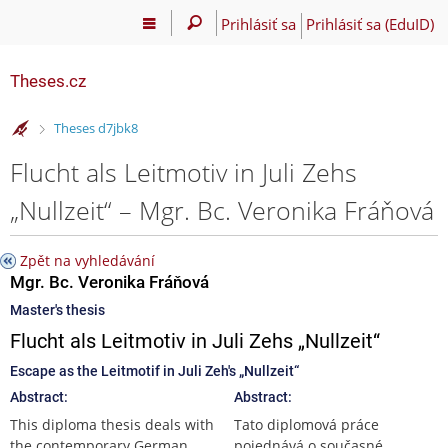
Prihlásiť sa
Prihlásiť sa (EduID)
Theses.cz
>
Theses d7jbk8
Flucht als Leitmotiv in Juli Zehs
„Nullzeit“ – Mgr. Bc. Veronika Fráňová
Zpět na vyhledávání
Mgr. Bc. Veronika Fráňová
Master's thesis
Flucht als Leitmotiv in Juli Zehs „Nullzeit“
Escape as the Leitmotif in Juli Zeh's „Nullzeit“
Abstract:
Abstract:
This diploma thesis deals with
Tato diplomová práce
the contemporary German
pojednává o současné