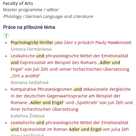
Faculty of Arts
Master programme / odbor:
Philology / German Language and Literature
Práce na příbuzné téma
Psychologický thriller
jako žánr v prózách Pauly Hawkinsové
Simona Formánková
Lexikalische
und
phraseologische Mittel der Emotionalität
und
Expressivität am Beispiel des Romans „
Adler und
Engel“ von Juli Zeh und seiner tschechischen Übersetzung
„Orli a andělé“
Romana Sedlářová
Komparative Phraseologismen
und
okkasionelle Vergleiche
in der deutschen Gegenwartssprache am Beispiel der
Romane „
Adler und Engel
“ und „Spieltrieb“ von Juli Zeh und
ihrer tschechischen Übersetzung
Kateřina Žídková
Lexikalische
und
phraseologische Mittel der Emotionalität
und
Expressivität im Roman
Adler und Engel
von Julia Zeh
Alena MOŤKOVÁ