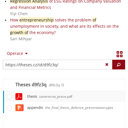
Regression Analysis
of ESG Ratings on Company Valuation
and Financial Metrics
Yiyi Chen
How
entrepreneurship
solves the problem
of
unemployment in society, and what are its effects on the
growth of
the economy?
Sari Mihyar
Operace
Vy
Theses d9fz3q
d9fz3q
/3
thesis
zaverecna_prace.pdf
appendix
the_final_thesis_defence_presentation.pptx