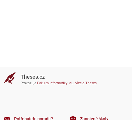
Theses.cz
Provozuje
Fakulta informatiky MU
,
Více o Theses
Potřebujete poradit?
Zapojené školy
theses@fi.muni.cz
Správci zapojených škol