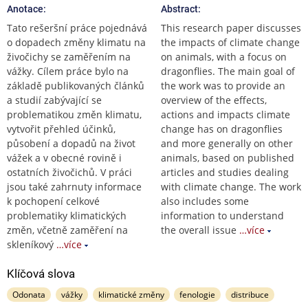
Anotace:
Abstract:
Tato rešeršní práce pojednává
This research paper discusses
o dopadech změny klimatu na
the impacts of climate change
živočichy se zaměřením na
on animals, with a focus on
vážky. Cílem práce bylo na
dragonflies. The main goal of
základě publikovaných článků
the work was to provide an
a studií zabývající se
overview of the effects,
problematikou změn klimatu,
actions and impacts climate
vytvořit přehled účinků,
change has on dragonflies
působení a dopadů na život
and more generally on other
vážek a v obecné rovině i
animals, based on published
ostatních živočichů. V práci
articles and studies dealing
jsou také zahrnuty informace
with climate change. The work
k pochopení celkové
also includes some
problematiky klimatických
information to understand
změn, včetně zaměření na
the overall issue
…více
skleníkový
…více
Klíčová slova
Odonata
vážky
klimatické změny
fenologie
distribuce