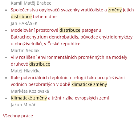
Kamil Matěj Brabec
Společenstva opylovačů svazenky vratičolisté a
změny
jejich
distribuce
během dne
Jan HARÁSEK
Modelování prostorové
distribuce
patogenu
Batrachochytrium dendrobatidis, původce chytridiomykózy
u obojživelníků, v České republice
Martin Sedlák
Vliv rozlišení environmentálních proměnných na modely
druhové
distribuce
Matěj Hlavička
Role potenciálních teplotních refugií toku pro přežívání
vodních bezobratlých v době
klimatické změny
Markéta Kozlovská
Klimatické změny
a tržní rizika evropských zemí
Jakub Minář
Všechny práce