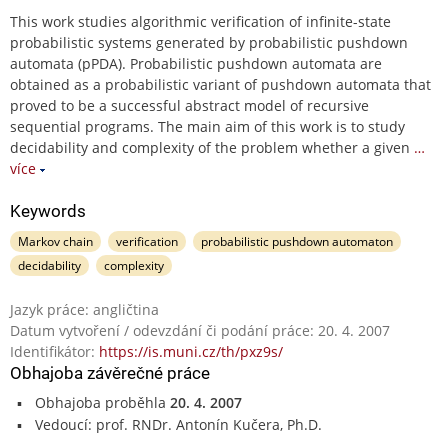
This work studies algorithmic verification of infinite-state
probabilistic systems generated by probabilistic pushdown
automata (pPDA). Probabilistic pushdown automata are
obtained as a probabilistic variant of pushdown automata that
proved to be a successful abstract model of recursive
sequential programs. The main aim of this work is to study
decidability and complexity of the problem whether a given
…
více
Keywords
Markov chain
verification
probabilistic pushdown automaton
decidability
complexity
Jazyk práce: angličtina
Datum vytvoření / odevzdání či podání práce: 20. 4. 2007
Identifikátor:
https://is.muni.cz/th/pxz9s/
Obhajoba závěrečné práce
Obhajoba proběhla
20. 4. 2007
Vedoucí: prof. RNDr. Antonín Kučera, Ph.D.