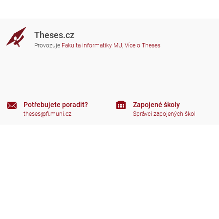
Theses.cz
Provozuje
Fakulta informatiky MU
,
Více o Theses
Potřebujete poradit?
Zapojené školy
theses@fi.muni.cz
Správci zapojených škol
Nápověda
Soukromí
Často kladené dotazy
Přístupnost
Zobrazit klasickou verzi