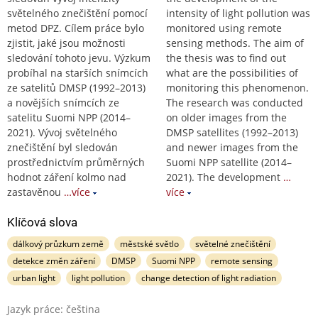
světelného znečištění pomocí
intensity of light pollution was
metod DPZ. Cílem práce bylo
monitored using remote
zjistit, jaké jsou možnosti
sensing methods. The aim of
sledování tohoto jevu. Výzkum
the thesis was to find out
probíhal na starších snímcích
what are the possibilities of
ze satelitů DMSP (1992–2013)
monitoring this phenomenon.
a novějších snímcích ze
The research was conducted
satelitu Suomi NPP (2014–
on older images from the
2021). Vývoj světelného
DMSP satellites (1992–2013)
znečištění byl sledován
and newer images from the
prostřednictvím průměrných
Suomi NPP satellite (2014–
hodnot záření kolmo nad
2021). The development
…
zastavěnou
…více
více
Klíčová slova
dálkový průzkum země
městské světlo
světelné znečištění
detekce změn záření
DMSP
Suomi NPP
remote sensing
urban light
light pollution
change detection of light radiation
Jazyk práce: čeština