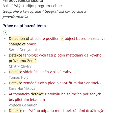
Přírodovědecká fakulta
Bakalářský studijní program / obor:
Geografie a kartografie / Geografická kartografie a
geoinformatika
Práce na příbuzné téma
Detection of
absolute position
of
object based on relative
change of
phase
Serhii Demydenko
Detekce
fenologických fází plodin metodami dálkového
průzkumu Země
Chytrý Chytrý
Detekce
sídelních změn v okolí Prahy
Tomáš Holý
Detekce
zemědělských plodin s využitím dat Sentinel-2
Sára Horňáková
Automatická
detekce
zlatobýlu na snímcích pořízených
bezpilotním letadlem
Vojtěch Gebauer
Detekce
mořského odpadu multispektrálními družicovými