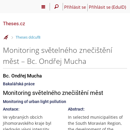
Přihlásit se
Přihlásit se (EduID)
Theses.cz
>
Theses ddcuf8
Monitoring světelného znečištění
měst – Bc. Ondřej Mucha
Bc. Ondřej Mucha
Bakalářská práce
Monitoring světelného znečištění měst
Monitoring of urban light pollution
Anotace:
Abstract:
Ve vybraných obcích
In selected municipalities of
Jihomoravského kraje byl
the South Moravian Region,
sledován vývoj intenzity
the development of the