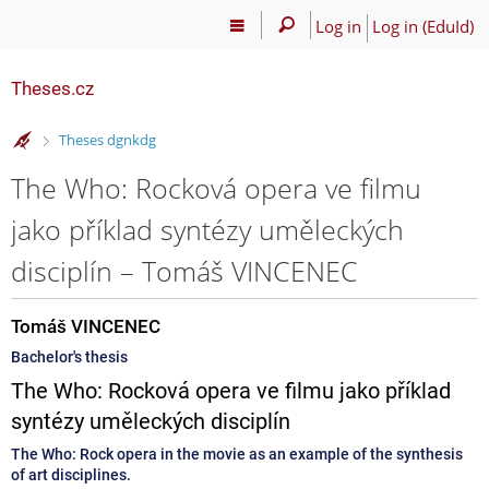
Log in
Log in (EduId)
Theses.cz
>
Theses dgnkdg
The Who: Rocková opera ve filmu
jako příklad syntézy uměleckých
disciplín – Tomáš VINCENEC
Tomáš VINCENEC
Bachelor's thesis
The Who: Rocková opera ve filmu jako příklad
syntézy uměleckých disciplín
The Who: Rock opera in the movie as an example of the synthesis
of art disciplines.