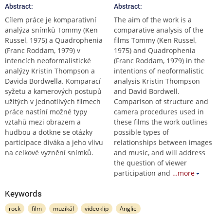
Abstract:
Abstract:
Cílem práce je komparativní
The aim of the work is a
analýza snímků Tommy (Ken
comparative analysis of the
Russel, 1975) a Quadrophenia
films Tommy (Ken Russel,
(Franc Roddam, 1979) v
1975) and Quadrophenia
intencích neoformalistické
(Franc Roddam, 1979) in the
analýzy Kristin Thompson a
intentions of neoformalistic
Davida Bordwella. Komparací
analysis Kristin Thompson
syžetu a kamerových postupů
and David Bordwell.
užitých v jednotlivých filmech
Comparison of structure and
práce nastíní možné typy
camera procedures used in
vztahů mezi obrazem a
these films the work outlines
hudbou a dotkne se otázky
possible types of
participace diváka a jeho vlivu
relationships between images
na celkové vyznění snímků.
and music, and will address
the question of viewer
participation and
…more
Keywords
rock
film
muzikál
videoklip
Anglie