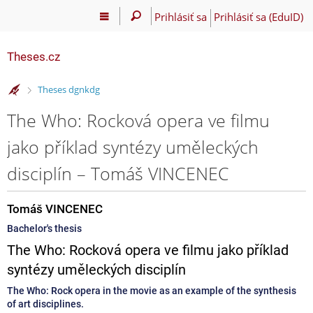
Prihlásiť sa
Prihlásiť sa (EduID)
Theses.cz
>
Theses dgnkdg
The Who: Rocková opera ve filmu
jako příklad syntézy uměleckých
disciplín – Tomáš VINCENEC
Tomáš VINCENEC
Bachelor's thesis
The Who: Rocková opera ve filmu jako příklad
syntézy uměleckých disciplín
The Who: Rock opera in the movie as an example of the synthesis
of art disciplines.