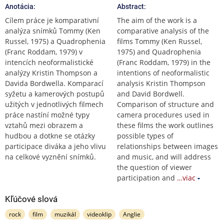
Anotácia:
Abstract:
Cílem práce je komparativní
The aim of the work is a
analýza snímků Tommy (Ken
comparative analysis of the
Russel, 1975) a Quadrophenia
films Tommy (Ken Russel,
(Franc Roddam, 1979) v
1975) and Quadrophenia
intencích neoformalistické
(Franc Roddam, 1979) in the
analýzy Kristin Thompson a
intentions of neoformalistic
Davida Bordwella. Komparací
analysis Kristin Thompson
syžetu a kamerových postupů
and David Bordwell.
užitých v jednotlivých filmech
Comparison of structure and
práce nastíní možné typy
camera procedures used in
vztahů mezi obrazem a
these films the work outlines
hudbou a dotkne se otázky
possible types of
participace diváka a jeho vlivu
relationships between images
na celkové vyznění snímků.
and music, and will address
the question of viewer
participation and
…viac
Kľúčové slová
rock
film
muzikál
videoklip
Anglie