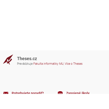
Theses.cz
Prevádzkuje
Fakulta informatiky MU
,
Více o Theses
Potrebujete poradiť?
Zapojené školy
theses@fi.muni.cz
Správcovia zapojených škôl