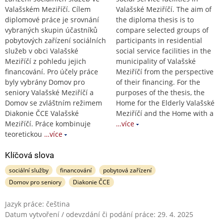
Valašském Meziříčí. Cílem
Valašské Meziříčí. The aim of
diplomové práce je srovnání
the diploma thesis is to
vybraných skupin účastníků
compare selected groups of
pobytových zařízení sociálních
participants in residential
služeb v obci Valašské
social service facilities in the
Meziříčí z pohledu jejich
municipality of Valašské
financování. Pro účely práce
Meziříčí from the perspective
byly vybrány Domov pro
of their financing. For the
seniory Valašské Meziříčí a
purposes of the thesis, the
Domov se zvláštním režimem
Home for the Elderly Valašské
Diakonie ČCE Valašské
Meziříčí and the Home with a
Meziříčí. Práce kombinuje
…více
teoretickou
…více
Klíčová slova
sociální služby
financování
pobytová zařízení
Domov pro seniory
Diakonie ČCE
Jazyk práce: čeština
Datum vytvoření / odevzdání či podání práce: 29. 4. 2025