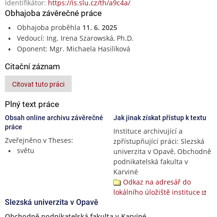
Identifikátor:
https://is.slu.cz/th/a9c4a/
Obhajoba závěrečné práce
Obhajoba proběhla
11. 6. 2025
Vedoucí: Ing. Irena Szarowská, Ph.D.
Oponent: Mgr. Michaela Hasilíková
Citační záznam
Citovat tuto práci
Plný text práce
Obsah online archivu závěrečné
Jak jinak získat přístup k textu
práce
Instituce archivující a
Zveřejněno v Theses:
zpřístupňující práci: Slezská
světu
univerzita v Opavě, Obchodně
podnikatelská fakulta v
Karviné
Odkaz na adresář do
lokálního úložiště instituce
Slezská univerzita v Opavě
Obchodně podnikatelská fakulta v Karviné