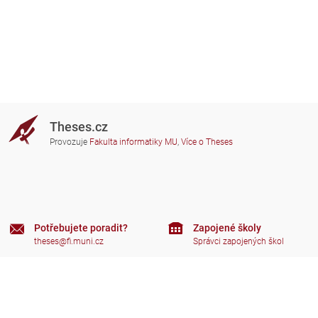
Theses.cz
Provozuje
Fakulta informatiky MU
,
Více o Theses
Potřebujete poradit?
Zapojené školy
theses@fi.muni.cz
Správci zapojených škol
Nápověda
Soukromí
Často kladené dotazy
Přístupnost