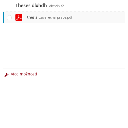
Theses dlxhdh
dlxhdh
/2
thesis
zaverecna_prace.pdf
Více možností