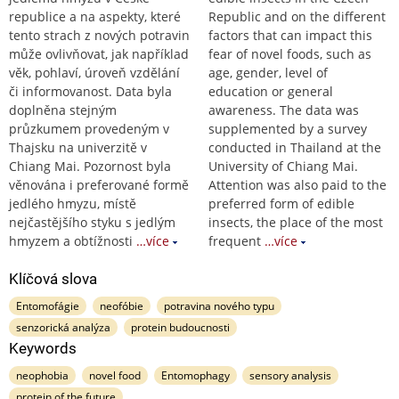
republice a na aspekty, které
Republic and on the different
tento strach z nových potravin
factors that can impact this
může ovlivňovat, jak například
fear of novel foods, such as
věk, pohlaví, úroveň vzdělání
age, gender, level of
či informovanost. Data byla
education or general
doplněna stejným
awareness. The data was
průzkumem provedeným v
supplemented by a survey
Thajsku na univerzitě v
conducted in Thailand at the
Chiang Mai. Pozornost byla
University of Chiang Mai.
věnována i preferované formě
Attention was also paid to the
jedlého hmyzu, místě
preferred form of edible
nejčastějšího styku s jedlým
insects, the place of the most
hmyzem a obtížnosti
…více
frequent
…více
Klíčová slova
Entomofágie
neofóbie
potravina nového typu
senzorická analýza
protein budoucnosti
Keywords
neophobia
novel food
Entomophagy
sensory analysis
protein of the future