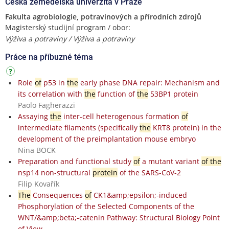
Česká zemědělská univerzita v Praze
Fakulta agrobiologie, potravinových a přírodních zdrojů
Magisterský studijní program / obor:
Výživa a potraviny / Výživa a potraviny
Práce na příbuzné téma
Role
of
p53 in
the
early phase DNA repair: Mechanism and
its correlation with
the
function of
the
53BP1 protein
Paolo Fagherazzi
Assaying
the
inter-cell heterogenous formation
of
intermediate filaments (specifically
the
KRT8 protein) in the
development of the preimplantation mouse embryo
Nina BOCK
Preparation and functional study
of
a mutant variant
of the
nsp14 non-structural
protein
of the SARS-CoV-2
Filip Kovařík
The
Consequences
of
CK1&amp;epsilon;-induced
Phosphorylation of the Selected Components of the
WNT/&amp;beta;-catenin Pathway: Structural Biology Point
of View