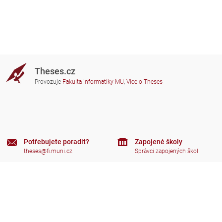
Theses.cz
Provozuje
Fakulta informatiky MU
,
Více o Theses
Potřebujete poradit?
Zapojené školy
theses@fi.muni.cz
Správci zapojených škol
Nápověda
Soukromí
Často kladené dotazy
Přístupnost
Zobrazit klasickou verzi