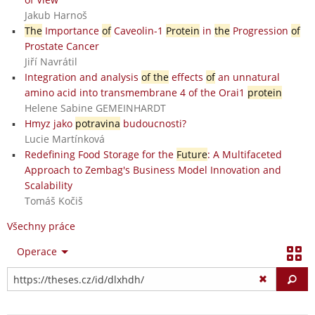
Jakub Harnoš
The
Importance
of
Caveolin-1
Protein
in
the
Progression
of
Prostate Cancer
Jiří Navrátil
Integration and analysis
of the
effects
of
an unnatural
amino acid into transmembrane 4 of the Orai1
protein
Helene Sabine GEMEINHARDT
Hmyz jako
potravina
budoucnosti?
Lucie Martínková
Redefining Food Storage for the
Future
: A Multifaceted
Approach to Zembag's Business Model Innovation and
Scalability
Tomáš Kočiš
Všechny práce
Operace
Vy