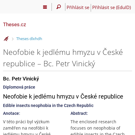
Přihlásit se
Přihlásit se (EduID)
Theses.cz
>
Theses dlxhdh
Neofobie k jedlému hmyzu v České
republice – Bc. Petr Vinický
Bc. Petr Vinický
Diplomová práce
Neofobie k jedlému hmyzu v České republice
Edible insects neophobia in the Czech Republic
Anotace:
Abstract:
V této práci byl výzkum
The enclosed research
zaměřen na neofóbii k
focuses on neophobia of
jedlému hmyzu v České
edible insects in the Czech