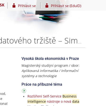
SK
Přihlásit se
Přihlásit se (EduID)
Metoda Data Vault a její implementace při budování datového tržiště – Simona Madhi
Vysoká škola ekonomická v Praze
Magisterský studijní program / obor:
Aplikovaná informatika / Informační
systémy a technologie
Práce na příbuzné téma
hod,
Rozšíření Self-Service
Business
se
Intelligence
nástroje o nová
data
ional