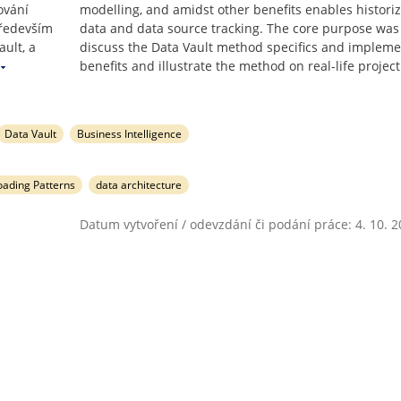
ování
modelling, and amidst other benefits enables historiz
především
data and data source tracking. The core purpose was
ault, a
discuss the Data Vault method specifics and impleme
benefits and illustrate the method on real-life project
Data Vault
Business Intelligence
oading Patterns
data architecture
Datum vytvoření / odevzdání či podání práce: 4. 10. 