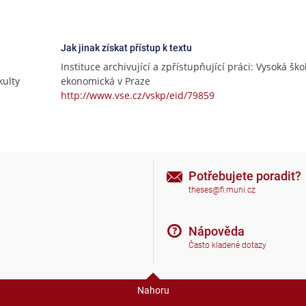
Jak jinak získat přístup k textu
Instituce archivující a zpřístupňující práci: Vysoká ško
ulty
ekonomická v Praze
http://www.vse.cz/vskp/eid/79859
Potřebujete poradit?
theses@fi.muni.cz
Nápověda
Často kladené dotazy
Nahoru