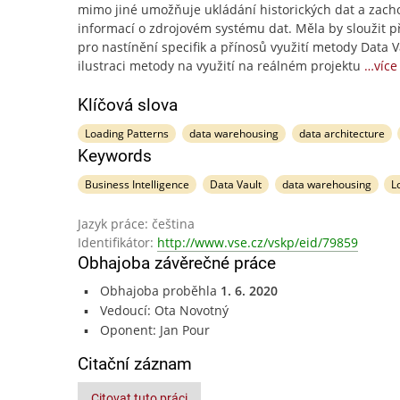
mimo jiné umožňuje ukládání historických dat a zach
informací o zdrojovém systému dat. Měla by sloužit 
pro nastínění specifik a přínosů využití metody Data V
ilustraci metody na využití na reálném projektu
…více
Klíčová slova
Loading Patterns
data warehousing
data architecture
Keywords
Business Intelligence
Data Vault
data warehousing
L
Jazyk práce: čeština
Identifikátor:
http://www.vse.cz/vskp/eid/79859
Obhajoba závěrečné práce
Obhajoba proběhla
1. 6. 2020
Vedoucí: Ota Novotný
Oponent: Jan Pour
Citační záznam
Citovat tuto práci