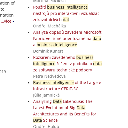
Martina Plačková
ation of
Použití
business intelligence
 to
nástrojů pro interaktivní vizualizaci
ntation
zdravotnických
dat
…více
Ondřej Machálka
Analýza dopadů zavedení Microsoft
Fabric ve firmě orientované na
data
a
business intelligence
Dominik Kunert
Rozšíření zavedeného
business
intelligence
řešení v podniku o
data
ze softwaru technické podpory
2019
Petra Nedvědová
Business Intelligence
of the Large e-
infrastructure CERIT-SC
Júlia Jamnická
Analyzing
Data
Lakehouse: The
Latest Evolution of Big
Data
Architectures and Its Benefits for
Data
Science
Ondřej Holub