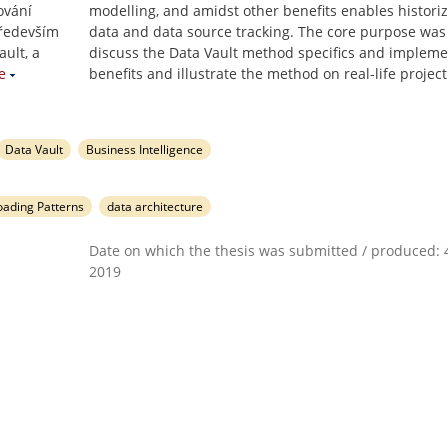
ování
modelling, and amidst other benefits enables historiz
především
data and data source tracking. The core purpose was
ault, a
discuss the Data Vault method specifics and impleme
e
benefits and illustrate the method on real-life project
Data Vault
Business Intelligence
oading Patterns
data architecture
Date on which the thesis was submitted / produced: 4
2019