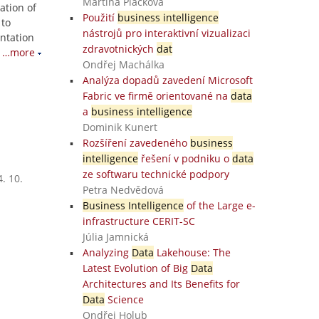
Martina Plačková
ation of
Použití
business intelligence
 to
nástrojů pro interaktivní vizualizaci
ntation
zdravotnických
dat
…more
Ondřej Machálka
Analýza dopadů zavedení Microsoft
Fabric ve firmě orientované na
data
a
business intelligence
Dominik Kunert
Rozšíření zavedeného
business
intelligence
řešení v podniku o
data
ze softwaru technické podpory
. 10.
Petra Nedvědová
Business Intelligence
of the Large e-
infrastructure CERIT-SC
Júlia Jamnická
Analyzing
Data
Lakehouse: The
Latest Evolution of Big
Data
Architectures and Its Benefits for
Data
Science
Ondřej Holub