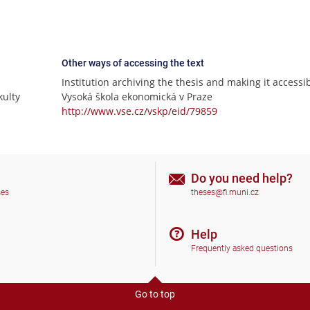
Other ways of accessing the text
Institution archiving the thesis and making it accessib
ulty
Vysoká škola ekonomická v Praze
http://www.vse.cz/vskp/eid/79859
Do you need help?
ses
theses@fi.muni.cz
Help
Frequently asked questions
Go to top