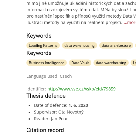
mimo jiné umožňuje ukládání historických dat a zach
informací o zdrojovém systému dat. Měla by sloužit 
pro nastínění specifik a přínosů využití metody Data V
ilustraci metody na využití na reálném projektu
…mor
Keywords
Loading Patterns
data warehousing
data architecture
Keywords
Business Intelligence
Data Vault
data warehousing
L
Language used: Czech
Identifier:
http://www.vse.cz/vskp/eid/79859
Thesis defence
Date of defence:
1. 6. 2020
Supervisor: Ota Novotný
Reader: Jan Pour
Citation record