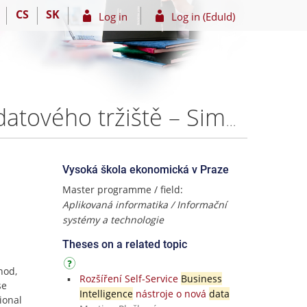
CS
SK
Log in
Log in (EduId)
Metoda Data Vault a její implementace při budování datového tržiště – Simona Madhi
Vysoká škola ekonomická v Praze
Master programme / field:
Aplikovaná informatika / Informační
systémy a technologie
Theses on a related topic
hod,
Rozšíření Self-Service
Business
se
Intelligence
nástroje o nová
data
ional