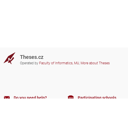
Theses.cz
Operated by
Faculty of Informatics, MU
,
More about Theses
Do you need help?
Participating schools
theses@fi.muni.cz
Administrators of educational
institutions involved
Help
Privacy
Frequently asked questions
Accessibility