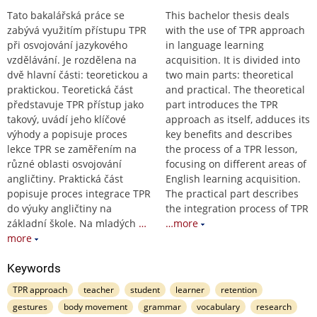
Tato bakalářská práce se
This bachelor thesis deals
zabývá využitím přístupu TPR
with the use of TPR approach
při osvojování jazykového
in language learning
vzdělávání. Je rozdělena na
acquisition. It is divided into
dvě hlavní části: teoretickou a
two main parts: theoretical
praktickou. Teoretická část
and practical. The theoretical
představuje TPR přístup jako
part introduces the TPR
takový, uvádí jeho klíčové
approach as itself, adduces its
výhody a popisuje proces
key benefits and describes
lekce TPR se zaměřením na
the process of a TPR lesson,
různé oblasti osvojování
focusing on different areas of
angličtiny. Praktická část
English learning acquisition.
popisuje proces integrace TPR
The practical part describes
do výuky angličtiny na
the integration process of TPR
základní škole. Na mladých
…
…more
more
Keywords
TPR approach
teacher
student
learner
retention
gestures
body movement
grammar
vocabulary
research