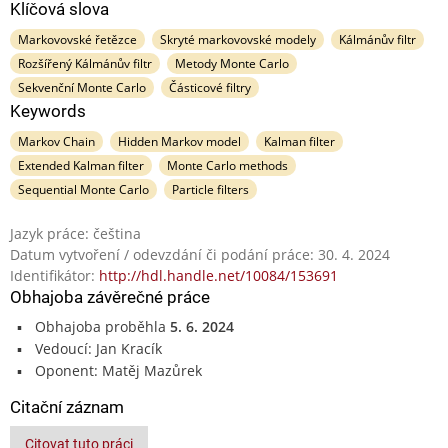
Klíčová slova
Markovovské řetězce
Skryté markovovské modely
Kálmánův filtr
Rozšířený Kálmánův filtr
Metody Monte Carlo
Sekvenční Monte Carlo
Částicové filtry
Keywords
Markov Chain
Hidden Markov model
Kalman filter
Extended Kalman filter
Monte Carlo methods
Sequential Monte Carlo
Particle filters
Jazyk práce: čeština
Datum vytvoření / odevzdání či podání práce: 30. 4. 2024
Identifikátor:
http://hdl.handle.net/10084/153691
Obhajoba závěrečné práce
Obhajoba proběhla
5. 6. 2024
Vedoucí: Jan Kracík
Oponent: Matěj Mazůrek
Citační záznam
Citovat tuto práci