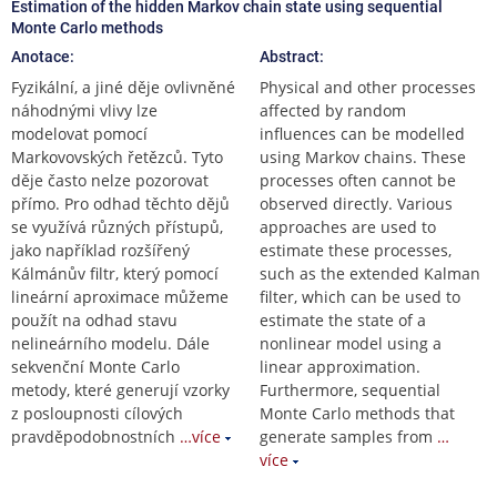
Estimation of the hidden Markov chain state using sequential
Monte Carlo methods
Anotace:
Abstract:
Fyzikální, a jiné děje ovlivněné
Physical and other processes
náhodnými vlivy lze
affected by random
modelovat pomocí
influences can be modelled
Markovovských řetězců. Tyto
using Markov chains. These
děje často nelze pozorovat
processes often cannot be
přímo. Pro odhad těchto dějů
observed directly. Various
se využívá různých přístupů,
approaches are used to
jako například rozšířený
estimate these processes,
Kálmánův filtr, který pomocí
such as the extended Kalman
lineární aproximace můžeme
filter, which can be used to
použít na odhad stavu
estimate the state of a
nelineárního modelu. Dále
nonlinear model using a
sekvenční Monte Carlo
linear approximation.
metody, které generují vzorky
Furthermore, sequential
z posloupnosti cílových
Monte Carlo methods that
pravděpodobnostních
…více
generate samples from
…
více