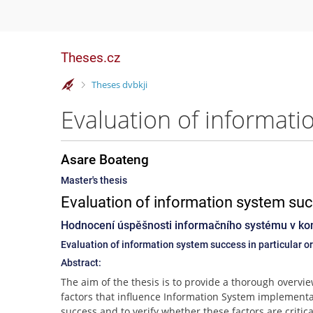
Theses.cz
>
Theses dvbkji
Asare Boateng
Master's thesis
Evaluation of information system succ
Hodnocení úspěšnosti informačního systému v kon
Evaluation of information system success in particular o
Abstract:
The aim of the thesis is to provide a thorough overvie
factors that influence Information System implement
success and to verify whether these factors are critica