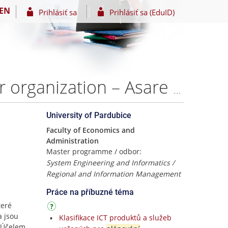
EN
Prihlásiť sa
Prihlásiť sa (EduID)
Evaluation of information system success in particular organization – Asare Boateng
University of Pardubice
Faculty of Economics and
Administration
Master programme / odbor:
System Engineering and Informatics /
Regional and Information Management
Práce na příbuzné téma
teré
a jsou
Klasifikace ICT produktů a služeb
. Účelem