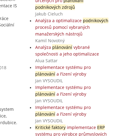
určených pro
plánování
ntace IS
podnikových zdrojů
Jakub Cieluch
práce
Analýza a optimalizace
podnikových
Sociální
procesů pomocí vybraných
manažerských nástrojů
Kamil Novotný
Analýza
plánování
vybrané
společnosti a jeho optimalizace
Alua Sattar
Implementace systému pro
2018
plánování
a řízení výroby
Jan VYSOUDIL
Implementace systému pro
plánování
a řízení výroby
Jan VYSOUDIL
Implementace systému pro
 system
plánování
a řízení výroby
ice,
Jan VYSOUDIL
ardubice.
Kritické faktory
implementace
ERP
systému pro výrobce průmyslových