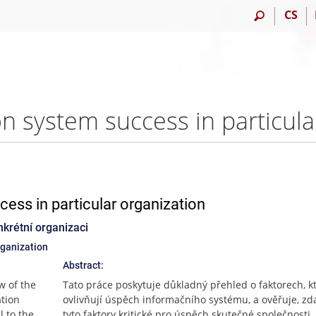
CS
ess in particular organization
krétní organizaci
rganization
Abstract:
w of the
Tato práce poskytuje důkladný přehled o faktorech, k
ation
ovlivňují úspěch informačního systému, a ověřuje, zd
l to the
tyto faktory kritické pro úspěch skutečné společnosti