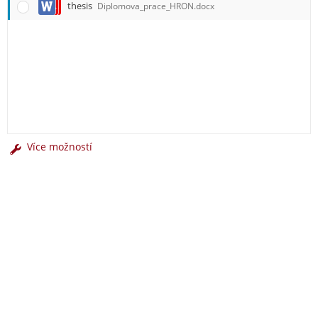
thesis
Diplomova_prace_HRON.docx
Více možností