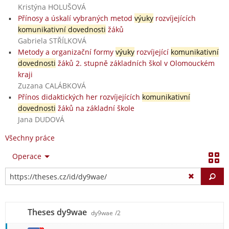
Kristýna HOLUŠOVÁ
Přínosy a úskalí vybraných metod
výuky
rozvíjejících
komunikativní dovednosti
žáků
Gabriela STŘÍLKOVÁ
Metody a organizační formy
výuky
rozvíjející
komunikativní
dovednosti
žáků 2. stupně základních škol v Olomouckém
kraji
Zuzana CALÁBKOVÁ
Přínos didaktických her rozvíjejících
komunikativní
dovednosti
žáků na základní škole
Jana DUDOVÁ
Všechny práce
Operace
Vy
Theses dy9wae
dy9wae
/2