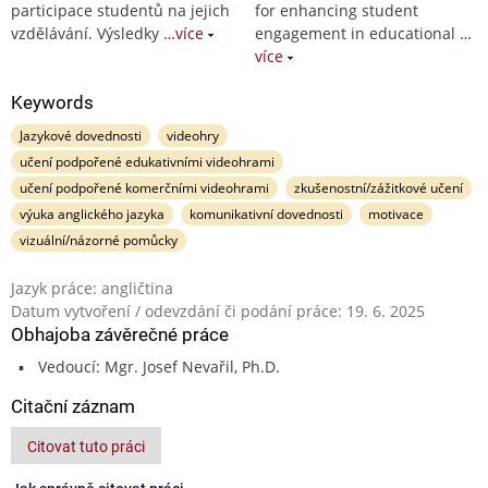
participace studentů na jejich
for enhancing student
vzdělávání. Výsledky
…více
engagement in educational
…
více
Keywords
Jazykové dovednosti
videohry
učení podpořené edukativními videohrami
učení podpořené komerčními videohrami
zkušenostní/zážitkové učení
výuka anglického jazyka
komunikativní dovednosti
motivace
vizuální/názorné pomůcky
Jazyk práce: angličtina
Datum vytvoření / odevzdání či podání práce: 19. 6. 2025
Obhajoba závěrečné práce
Vedoucí: Mgr. Josef Nevařil, Ph.D.
Citační záznam
Citovat tuto práci