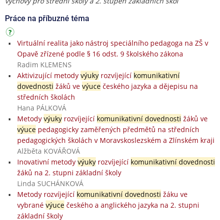
výchovy pro střední školy a 2. stupeň základních škol
Práce na příbuzné téma
Virtuální realita jako nástroj speciálního pedagoga na ZŠ v
Opavě zřízené podle § 16 odst. 9 školského zákona
Radim KLEMENS
Aktivizující metody
výuky
rozvíjející
komunikativní
dovednosti
žáků ve
výuce
českého jazyka a dějepisu na
středních školách
Hana PÁLKOVÁ
Metody
výuky
rozvíjející
komunikativní dovednosti
žáků ve
výuce
pedagogicky zaměřených předmětů na středních
pedagogických školách v Moravskoslezském a Zlínském kraji
Alžběta KOVÁŘOVÁ
Inovativní metody
výuky
rozvíjející
komunikativní dovednosti
žáků na 2. stupni základní školy
Linda SUCHÁNKOVÁ
Metody rozvíjející
komunikativní dovednosti
žáku ve
vybrané
výuce
českého a anglického jazyka na 2. stupni
základní školy