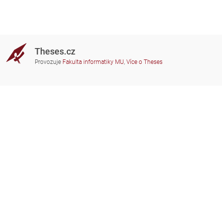
Theses.cz
Provozuje
Fakulta informatiky MU
,
Více o Theses
Potřebujete poradit?
Zapojené školy
theses@fi.muni.cz
Správci zapojených škol
Nápověda
Soukromí
Často kladené dotazy
Přístupnost
Zobrazit klasickou verzi