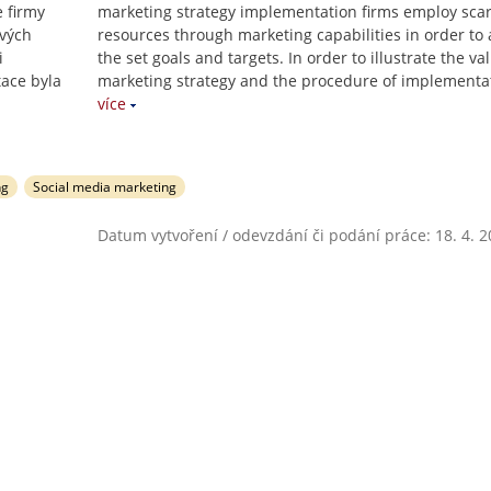
 firmy
marketing strategy implementation firms employ sca
ových
resources through marketing capabilities in order to 
i
the set goals and targets. In order to illustrate the va
ace byla
marketing strategy and the procedure of implementa
více
ng
Social media marketing
Datum vytvoření / odevzdání či podání práce: 18. 4. 