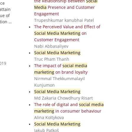
the Relationship between
Social
rce
Media
Presence and Customer
attain
Engagement
lue of
Trupeshkumar kanubhai Patel
tion
…
The Perceived Value and Effect of
Social Media Marketing
on
Customer Engagement
Nabi Abbasaliyev
Social Media Marketing
Truc Pham Thanh
2019
The impact of
social media
marketing
on brand loyalty
Nirmmal Thekkummalayil
Kunjumon
Social Media Marketing
Md Zakaria Chowdhury Risart
The role of digital and
social media
marketing
in consumer behaviour
Alina Koltykova
Social Media Marketing
Jakub Patkoš